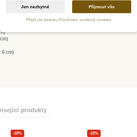
ístěte průhlednou desku vedle (nebo navrch) obrázkové předlohy 
Jen nezbytné
Přijmout vše
trpělivost.
Přejít na stránku Používání souborů cookies
m
Skladem
cm)
 cm)
DELS
Sentosphere Moje
Royal
album -
kreativní manikúra
Malován
x 6 cm)
dobí
Sl
č
797 Kč
885 Kč
ošíku
Přidat do košíku
Zob
isející produkty
-10%
-10%