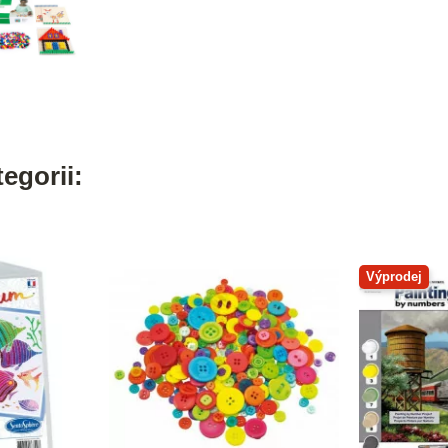
egorii:
Výprodej