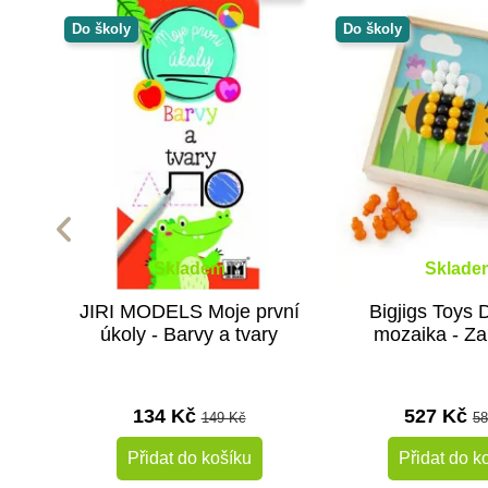
Do školy
Do školy
Skladem
Sklade
JIRI MODELS Moje první
Bigjigs Toys 
úkoly - Barvy a tvary
mozaika - Z
134 Kč
527 Kč
149 Kč
58
Přidat do košíku
Přidat do k