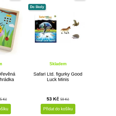
Do školy
m
Skladem
Dřevěná
Safari Ltd. figurky Good
ahrádka
Luck Minis
53 Kč
5 Kč
59 Kč
ošíku
Přidat do košíku