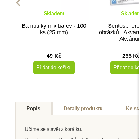
Skladem
Sklade
Bambulky mix barev - 100
Sentospher
ks (25 mm)
obrázků - Akvare
Akvári
49 Kč
255 K
Přidat do košíku
Přidat do k
Novinka
Popis
Detaily produktu
Ke st
Učíme se stavět z korálků.