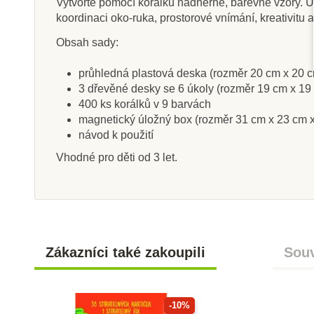
Vytvořte pomocí korálků nádherné, barevné vzory. Um
koordinaci oko-ruka, prostorové vnímání, kreativitu a 
Obsah sady:
Skladem
Sklade
průhledná plastová deska (rozměr 20 cm x 20 
3 dřevěné desky se 6 úkoly (rozměr 19 cm x 19
Sentosphere Výroba
JIRI MO
400 ks korálků v 9 barvách
náramků
Samolepkové 
magnetický úložný box (rozměr 31 cm x 23 cm 
Roční ob
návod k použití
Vhodné pro děti od 3 let.
445 Kč
199 K
Přidat do košíku
Přidat do k
Zákazníci také zakoupili
Souv
-10%