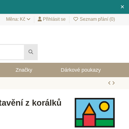
×
Měna: Kč
Přihlásit se
Seznam přání (
0
)
Značky
Dárkové poukazy
Stavění z korálků