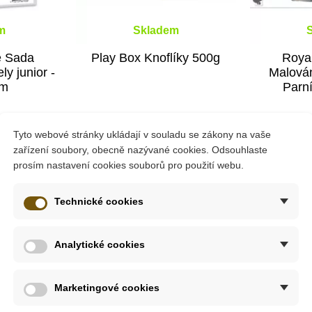
m
Skladem
e Sada
Play Box Knoflíky 500g
Royal
ly junior -
Malován
um
Parn
č
295 Kč
15
Tyto webové stránky ukládají v souladu se zákony na vaše
zařízení soubory, obecně nazývané cookies. Odsouhlaste
ošíku
Přidat do košíku
Přid
prosím nastavení cookies souborů pro použití webu.
-10%
Technické cookies
Do školy
ažení
Analytické cookies
Marketingové cookies