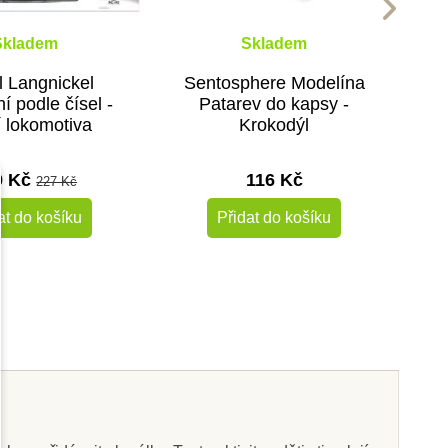
Skladem
Skladem
 Langnickel
Sentosphere Modelína
í podle čísel -
Patarev do kapsy -
í lokomotiva
Krokodýl
9 Kč
116 Kč
227 Kč
at do košíku
Přidat do košíku