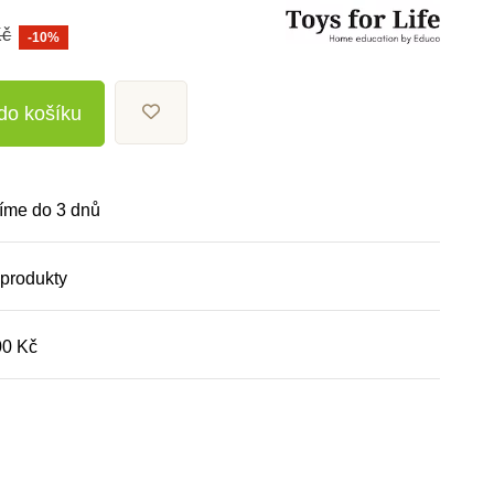
Kč
-10%
 do košíku
íme do 3 dnů
 produkty
00 Kč