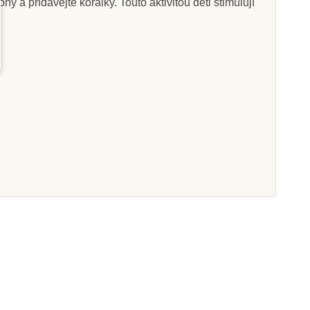
a přidávejte korálky. Touto aktivitou děti stimulují
Na dotaz
Skladem
 Langnickel
JIRI MODELS
í podle čísel -
Samolepková knížka - Já
unečnice
a moje tělo
227 Kč
139 Kč
razit detail
Přidat do košíku