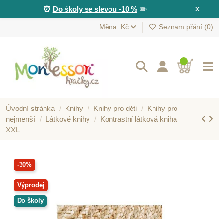
×
⏰
Do školy se slevou -10 %
✏️
Měna: Kč
Seznam přání (
0
)
Úvodní stránka
Knihy
Knihy pro děti
Knihy pro
nejmenší
Látkové knihy
Kontrastní látková kniha
XXL
-30%
Výprodej
Do školy