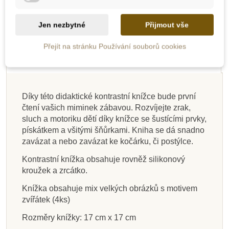
Novinka
Novinka
Novinka
Novinka
-20%
Jen nezbytné
Přijmout vše
Výprodej
Popis
Do školy
Přejít na stránku Používání souborů cookies
Detaily produktu
Díky této didaktické kontrastní knížce bude první
čtení vašich miminek zábavou. Rozvíjejte zrak,
Na dotaz
Na dotaz
Skladem
Skladem
Skladem
Skladem
Skladem
Skladem
sluch a motoriku dětí díky knížce se šustícími prvky,
pískátkem a všitými šňůrkami. Kniha se dá snadno
MyMoo - Didaktická
Taf Toys Knížka pro
Taf Toys Knížka pro
Kontrastní látková
Moulin Roty Látková
Taf Toys Knížka pro
MyMoo - Textilní
MyMoo - Textilní
zavázat a nebo zavázat ke kočárku, či postýlce.
knížka - Procházka
hru na bříšku se
hru na bříšku,
knížka
leporelo - Procházka
leporelo - Procházka
interaktivní knížka,
nejmenší, Severní
zrcátkem
Savana
lesem
divočinou
oblékání
lesem
pól
Kontrastní knížka obsahuje rovněž silikonový
kroužek a zrcátko.
595 Kč
556 Kč
265 Kč
511 Kč
678 Kč
368 Kč
368 Kč
497 Kč
847 Kč
Knížka obsahuje mix velkých obrázků s motivem
zvířátek (4ks)
Přidat do košíku
Přidat do košíku
Zobrazit detail
Zobrazit detail
Přidat do košíku
Přidat do košíku
Přidat do košíku
Přidat do košíku
Rozměry knížky: 17 cm x 17 cm