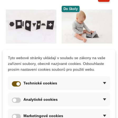
Do školy
Skladem
Skladem
Tyto webové stránky ukládají v souladu se zákony na vaše
zařízení soubory, obecně nazývané cookies. Odsouhlaste
MyMoo - Textilní
MyMoo - Didaktická
prosím nastavení cookies souborů pro použití webu.
leporelo - kontrastní
knížka - černo/bílá
Technické cookies
368 Kč
238 Kč
265 Kč
Analytické cookies
Přidat do košíku
Přidat do košíku
Marketingové cookies