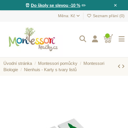
×
⏰
Do školy se slevou -10 %
✏️
Měna: Kč
Seznam přání (
0
)
Úvodní stránka
Montessori pomůcky
Montessori
Biologie
Nienhuis - Karty s tvary listů