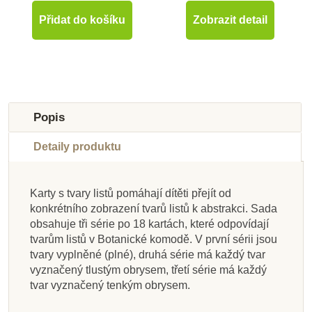
Přidat do košíku
Zobrazit detail
Popis
Detaily produktu
Karty s tvary listů pomáhají dítěti přejít od
Skladem u
Skladem u
konkrétního zobrazení tvarů listů k abstrakci. Sada
dodavatele
Skladem
Skladem
Skladem
dodavatele
Na dotaz
Skladem
Skladem
obsahuje tři série po 18 kartách, které odpovídají
tvarům listů v Botanické komodě. V první sérii jsou
Nienhuis - Box pro
Moyo Montessori
Moyo Montessori
Moyo Montessori
Nienhuis - Zvířata
Moyo Montessori
Moyo Montessori
Moyo Montessori
tvary vyplněné (plné), druhá série má každý tvar
Komoda na 5 ks
Puzzle - vosa
druhou sadu
Puzzle - kůň
Puzzle s kostrou -
světadílů – sada
Puzzle - Květina
Proces růstu
vyznačený tlustým obrysem, třetí série má každý
botanických karet
puzzle (zoologie)
pták
tvar vyznačený tenkým obrysem.