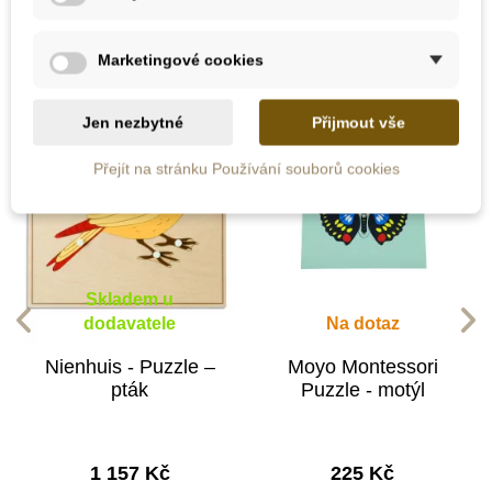
kategorii:
Marketingové cookies
Jen nezbytné
Přijmout vše
Přejít na stránku Používání souborů cookies
Skladem u
dodavatele
Na dotaz
Nienhuis - Puzzle –
Moyo Montessori
pták
Puzzle - motýl
1 157 Kč
225 Kč