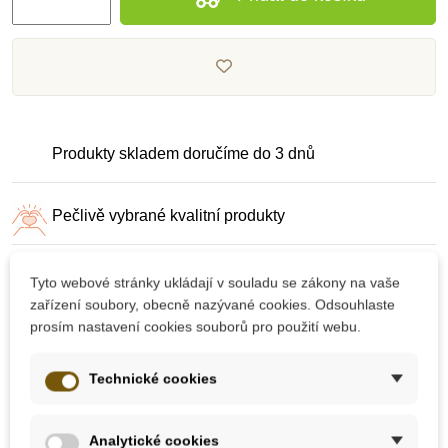
Produkty skladem doručíme do 3 dnů
Pečlivě vybrané kvalitní produkty
Dárek k nákupu nad 2000 Kč
Tyto webové stránky ukládají v souladu se zákony na vaše
zařízení soubory, obecně nazývané cookies. Odsouhlaste
prosím nastavení cookies souborů pro použití webu.
Technické cookies
10 dalších produktů ve stejné
Analytické cookies