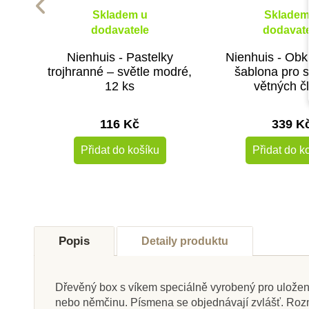
Skladem u
Skladem
dodavatele
dodavate
Nienhuis - Pastelky
Nienhuis - Obk
trojhranné – světle modré,
šablona pro 
12 ks
větných č
116 Kč
339 K
Přidat do košíku
Přidat do k
Popis
Detaily produktu
Dřevěný box s víkem speciálně vyrobený pro uložení
nebo němčinu. Písmena se objednávají zvlášť. Rozmě