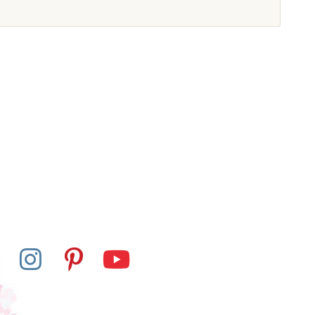
kladem u
Skladem u
davatele
dodavatele
 - Tištěná psací
Nienhuis - Střední
 (malá i velká
pohyblivá abeceda (psací
a - červená,
modrá písmena -
ická norma)
americká norma)
 585 Kč
2 264 Kč
at do košíku
Přidat do košíku