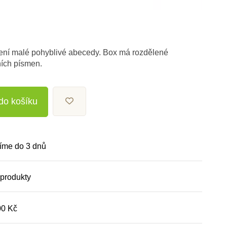
ení malé pohyblivé abecedy. Box má rozdělené
ních písmen.
 do košíku
íme do 3 dnů
 produkty
00 Kč