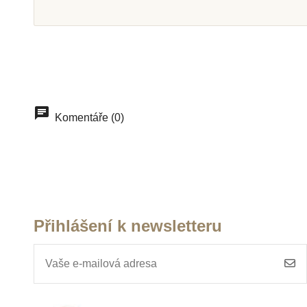
Skladem u
Skladem
dodavatele
dodavate
Nienhuis -Držák na 3
Nienhuis - S
tužky
pohyblivá abec
Komentáře (0)
modrá pís
139 Kč
2 567 
Přidat do košíku
Přidat do k
Přihlášení k newsletteru