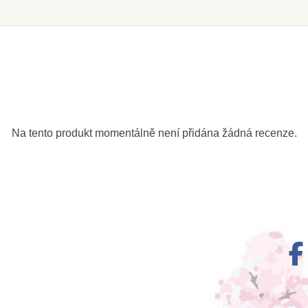
 u
Skladem u
S
le
dodavatele
do
třední
Nienhuis - Větné členy,
Nienhuis
eda (psací
pomocné sloveso, 100 ks
abeceda
mena)
písmen
Na tento produkt momentálně není přidána žádná recenze.
amer
Kč
98 Kč
1
ošíku
Přidat do košíku
Přid