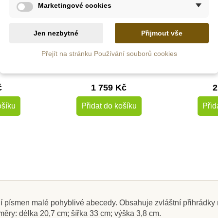
Marketingové cookies
 u
S
le
Skladem
do
Jen nezbytné
Přijmout vše
reslovací
Nienhuis - Přídavná
Nienh
symboly
jména pro Farmu, v
pohyb
Přejít na stránku Používání souborů cookies
lenů
anglickém jazyce
(tiskací 
č
1 759 Kč
2
ošíku
Přidat do košíku
Přid
 písmen malé pohyblivé abecedy. Obsahuje zvláštní přihrádky n
ry: délka 20,7 cm; šířka 33 cm; výška 3,8 cm.