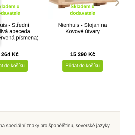
kladem u
Skladem u
davatele
dodavatele
uis - Střední
Nienhuis - Stojan na
livá abeceda
Kovové útvary
červená písmena)
 264 Kč
15 290 Kč
at do košíku
Přidat do košíku
a speciální znaky pro španělštinu, severské jazyky