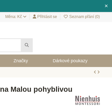
×
Měna: Kč
Přihlásit se
Seznam přání (
0
)
Značky
Dárkové poukazy
 na Malou pohyblivou