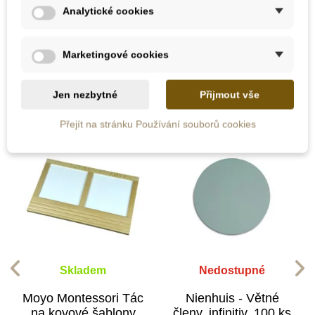
Analytické cookies
Marketingové cookies
10 dalších produktů ve stejné
kategorii:
Jen nezbytné
Přijmout vše
Přejít na stránku Používání souborů cookies
Skladem
Nedostupné
Moyo Montessori Tác
Nienhuis - Větné
na kovové šablony
členy, infinitiv, 100 ks