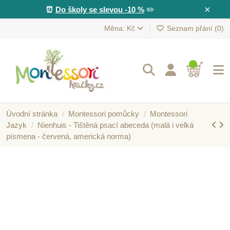
×
⏰
Do školy se slevou -10 %
✏️
Měna: Kč
Seznam přání (
0
)
Úvodní stránka
Montessori pomůcky
Montessori
Jazyk
Nienhuis - Tištěná psací abeceda (malá i velká
písmena - červená, americká norma)