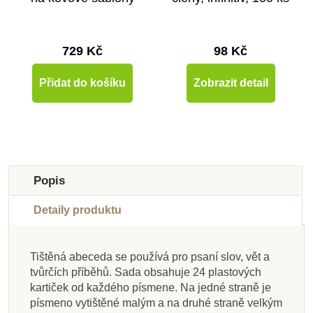
729 Kč
98 Kč
Přidat do košíku
Zobrazit detail
Popis
Detaily produktu
Tištěná abeceda se používá pro psaní slov, vět a
Skladem u
Skladem u
Skladem u
Skladem u
Skladem u
Skladem u
Skladem u
tvůrčích příběhů. Sada obsahuje 24 plastových
dodavatele
dodavatele
dodavatele
Skladem
dodavatele
dodavatele
dodavatele
dodavatele
kartiček od každého písmene. Na jedné straně je
písmeno vytištěné malým a na druhé straně velkým
Nienhuis - Stojan pro
Nienhuis - Box na
Nienhuis - Zelená
Nienhuis - Větné
Nienhuis - Pastelky
Nienhuis - Pastelky
Nienhuis - Box na
Nienhuis - Zelená