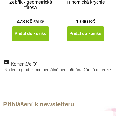
Žebřík - geometrická
Trinomická krychle
tělesa
473 Kč
1 066 Kč
526 Kč
Přidat do košíku
Přidat do košíku
-10%
Do školy
Komentáře (0)
Na tento produkt momentálně není přidána žádná recenze.
Přihlášení k newsletteru
Skladem
Skladem