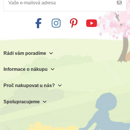
Safari Ltd. figurky
Moyo Montessori
Good Luck Minis
Podložka pro devět
dřevěných krychlí
znázorňujících 1000
53 Kč
225 Kč
59 Kč
Přidat do košíku
Přidat do košíku
Rádi vám poradíme
Informace o nákupu
Proč nakupovat u nás?
Spolupracujeme