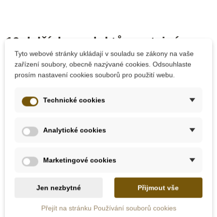
10 dalších produktů ve stejné
kategorii:
Tyto webové stránky ukládají v souladu se zákony na vaše
zařízení soubory, obecně nazývané cookies. Odsouhlaste
prosím nastavení cookies souborů pro použití webu.
Technické cookies
Analytické cookies
Marketingové cookies
Skladem u
Skladem u
dodavatele
dodavatele
Jen nezbytné
Přijmout vše
Nienhuis - Větné
Nienhuis - Velká
Přejít na stránku Používání souborů cookies
členy, předložka, 100
pohyblivá abeceda