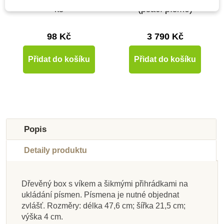
ks
(psací písmo)
98 Kč
3 790 Kč
Přidat do košíku
Přidat do košíku
-10%
Do školy
Popis
Detaily produktu
Dřevěný box s víkem a šikmými přihrádkami na
Skladem u
Skladem u
Skladem u
Skladem u
ukládání písmen. Písmena je nutné objednat
dodavatele
Skladem
Skladem
Skladem
dodavatele
dodavatele
dodavatele
Skladem
zvlášť. Rozměry: délka 47,6 cm; šířka 21,5 cm;
výška 4 cm.
Nienhuis - Pastelky
Nienhuis - Box na
Moyo Montessori
Moyo Montessori
Moyo Montessori
Nienhuis - Větné
Nienhuis - Větné
Nienhuis - Sada