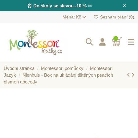
×
⏰
Do školy se slevou -10 %
✏️
Měna: Kč
Seznam přání (
0
)
Úvodní stránka
Montessori pomůcky
Montessori
Jazyk
Nienhuis - Box na ukládání tištěných psacích
písmen abecedy