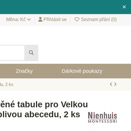
×
Měna: Kč
Přihlásit se
Seznam přání (
0
)
Značky
Dárkové poukazy
u, 2 ks
věné tabule pro Velkou
blivou abecedu, 2 ks