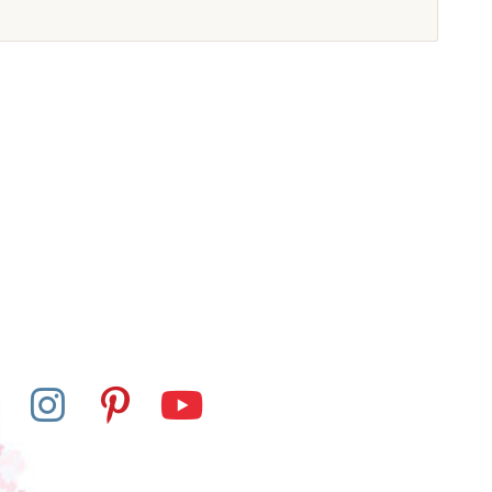
Skladem u
Skladem
dodavatele
 Montessori
Nienhuis - Podstatná
ky na karty s
jména pro Farmu, v
ckými symboly
anglickém jazyce
 445 Kč
1 124 Kč
at do košíku
Přidat do košíku