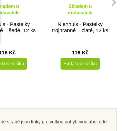
kladem u
Skladem u
davatele
dodavatele
is - Pastelky
Nienhuis - Pastelky
né – šedé, 12 ks
trojhranné – zlaté, 12 ks
116 Kč
116 Kč
at do košíku
Přidat do košíku
dné straně jsou linky pro velkou pohyblivou abecedu