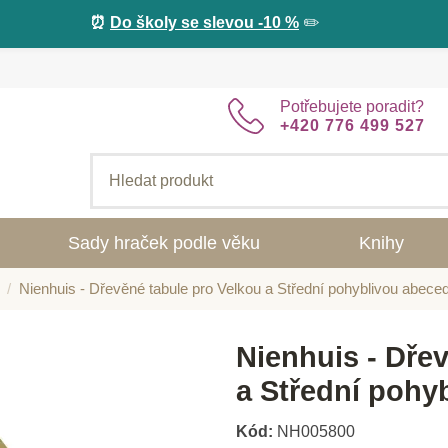
⏰
Do školy se slevou -10 %
✏️
Potřebujete poradit?
+420 776 499 527
Sady hraček podle věku
Knihy
Nienhuis - Dřevěné tabule pro Velkou a Střední pohyblivou abeced
Nienhuis - Dře
a Střední pohy
Kód:
NH005800