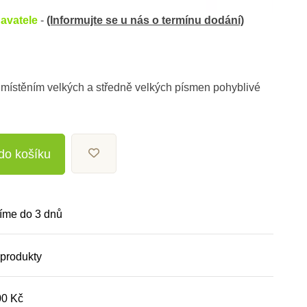
avatele
-
(Informujte se u nás o termínu dodání)
umístěním velkých a středně velkých písmen pohyblivé
 do košíku
íme do 3 dnů
 produkty
00 Kč