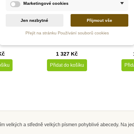
Marketingové cookies
 u
Skladem u
S
le
dodavatele
do
Jen nezbytné
Přijmout vše
héma pro
Nienhuis - Větný rozbor -
Nienhu
nglického
sada šipek a barevných
trojhran
Přejít na stránku Používání souborů cookies
a
kruhů
Kč
1 327 Kč
ošíku
Přidat do košíku
Přid
ním velkých a středně velkých písmen pohyblivé abecedy. Na je