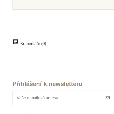
Skladem u
dodavatele
Na dota
Nienhuis - Zvířata a jejich
Moyo Monte
skupiny, v anglickém
Hmatová písme
Komentáře (0)
jazyce
písmo - malé -
norma
1 270 Kč
1 065 
Přidat do košíku
Zobrazit de
Přihlášení k newsletteru