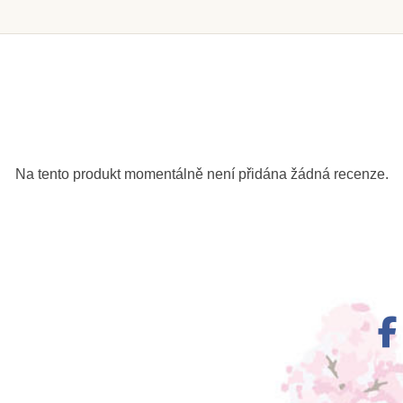
Skladem u
z
dodavatele
ssori
Nienhuis - Box na
Moyo
na (psací
hmatová písmena -
Stoján
 americká
dvojice
gramati
Na tento produkt momentálně není přidána žádná recenze.
)
Kč
1 170 Kč
2
tail
Přidat do košíku
Přid