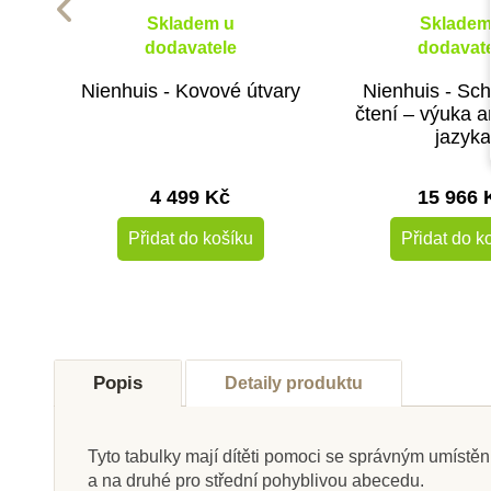
Skladem u
Skladem
dodavatele
dodavate
Nienhuis - Kovové útvary
Nienhuis - Sc
čtení – výuka a
jazyk
4 499 Kč
15 966 
Přidat do košíku
Přidat do k
Popis
Detaily produktu
Tyto tabulky mají dítěti pomoci se správným umístě
a na druhé pro střední pohyblivou abecedu.