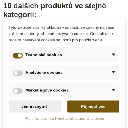
10 dalších produktů ve stejné
kategorii:
Tyto webové stránky ukládají v souladu se zákony na vaše
zařízení soubory, obecně nazývané cookies. Odsouhlaste
prosím nastavení cookies souborů pro použití webu.
Technické cookies
Analytické cookies
Skladem u
Skladem u
Marketingové cookies
dodavatele
dodavatele
Nienhuis - Střední
Nienhuis - Čtení -
Jen nezbytné
Přijmout vše
pohyblivá abeceda
přiřazování
(psací červená
Přejít na stránku Používání souborů cookies
písmena - americká
norma)