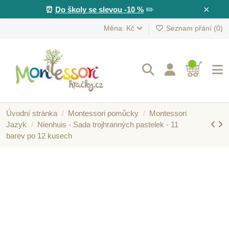
×
⏰
Do školy se slevou -10 %
✏️
Měna: Kč
Seznam přání (
0
)
Úvodní stránka
Montessori pomůcky
Montessori
Jazyk
Nienhuis - Sada trojhranných pastelek - 11
barev po 12 kusech