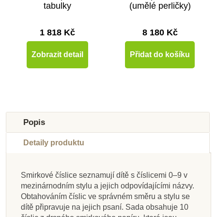
tabulky
(umělé perličky)
1 818 Kč
8 180 Kč
Zobrazit detail
Přidat do košíku
Popis
Detaily produktu
Smirkové číslice seznamují dítě s číslicemi 0–9 v
Skladem u
Skladem u
Skladem u
mezinárnodním stylu a jejich odpovídajícími názvy.
dodavatele
dodavatele
dodavatele
Na dotaz
Skladem
Skladem
Skladem
Skladem
Obtahováním číslic ve správném směru a stylu se
dítě připravuje na jejich psaní. Sada obsahuje 10
Nienhuis - Seguinova
Nienhuis - Linkované
Nienhuis - Smirkové
Nienhuis - Pracovní
Moyo Montessori 45
Moyo Montessori
Moyo Montessori
Moyo Montessori