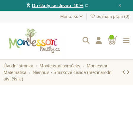
×
⏰
Do školy se slevou -10 %
✏️
Měna: Kč
Seznam přání (
0
)
Úvodní stránka
Montessori pomůcky
Montessori
Matematika
Nienhuis - Smirkové číslice (mezinárodní
styl číslic)