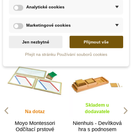
Analytické cookies
10 dalších produktů ve stejné
Marketingové cookies
kategorii:
Jen nezbytné
Přijmout vše
Přejít na stránku Používání souborů cookies
Skladem u
Na dotaz
dodavatele
Moyo Montessori
Nienhuis - Devítková
Odčítací prstové
hra s podnosem