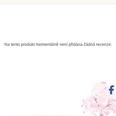
 u
Skladem u
le
dodavatele
bička na
Nienhuis - Sada aktivit k
Nienhui
ka
Bodové hře
Na tento produkt momentálně není přidána žádná recenze.
č
1 585 Kč
1
ošíku
Přidat do košíku
Přid