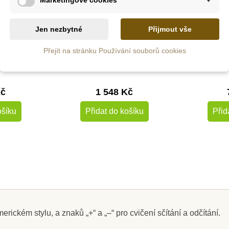
Skladem u
m
dodavatele
Jen nezbytné
Přijmout vše
ssori
Nienhuis - Krabička s
Moyo Mo
Přejít na stránku Používání souborů cookies
abice -
příklady ke sčítání
dřevěné 
y (1-10)
Kč
1 548 Kč
ošíku
Přidat do košíku
Přid
rickém stylu, a znaků „+“ a „–“ pro cvičení sčítání a odčítání.