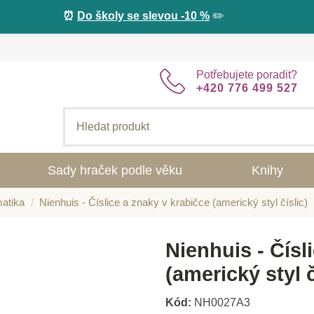
⏰
Do školy se slevou -10 %
✏️
Potřebujete poradit?
+420 776 499 527
Sady hraček podle věku
Knihy
atika
Nienhuis - Číslice a znaky v krabičce (americký styl číslic)
Nienhuis - Čísl
(americký styl č
Kód:
NH0027A3