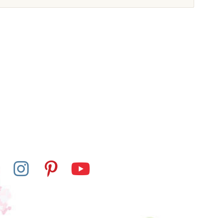
Skladem u
Skladem
dodavatele
s - Bodová hra
Nienhuis - Kartičky k
dělení
 170 Kč
445 Kč
at do košíku
Přidat do košíku