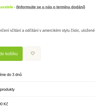
avatele
-
(Informujte se u nás o termínu dodání)
ičení sčítání a odčítání v amercikém stylu číslic, uložené
 do košíku
íme do 3 dnů
 produkty
00 Kč