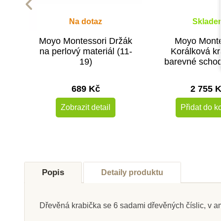
Na dotaz
Sklade
Moyo Montessori Držák
Moyo Monte
na perlový materiál (11-
Korálková kr
19)
barevné schod
689 Kč
2 755 
Zobrazit detail
Přidat do k
Popis
Detaily produktu
Dřevěná krabička se 6 sadami dřevěných číslic, v ame