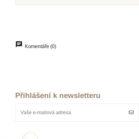
Skladem u
Skladem
dodavatele
dodavate
Nienhuis - Dvě zlaté
Nienhuis - Kra
Komentáře (0)
mističky s dřevěným
vřetén
tácem
1 197 Kč
754 K
Přidat do košíku
Přidat do k
Přihlášení k newsletteru