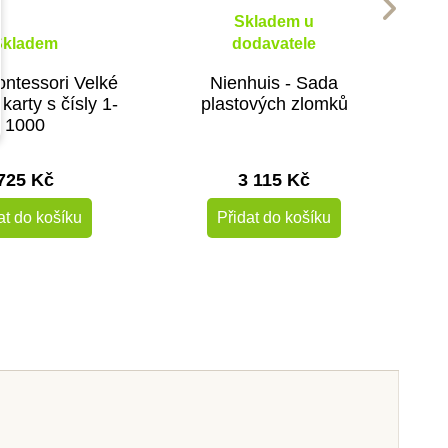
Skladem u
Skladem
dodavatele
ntessori Velké
Nienhuis - Sada
karty s čísly 1-
plastových zlomků
1000
725 Kč
3 115 Kč
at do košíku
Přidat do košíku