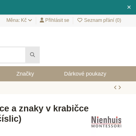
×
Měna: Kč
Přihlásit se
Seznam přání (
0
)
Značky
Dárkové poukazy
ice a znaky v krabičce
íslic)