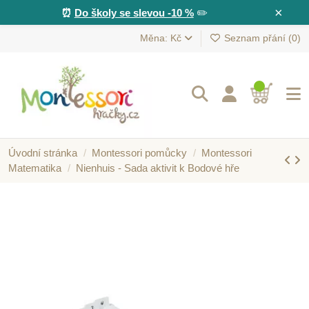
×
⏰
Do školy se slevou -10 %
✏️
Měna: Kč
Seznam přání (
0
)
Úvodní stránka
Montessori pomůcky
Montessori
Matematika
Nienhuis - Sada aktivit k Bodové hře