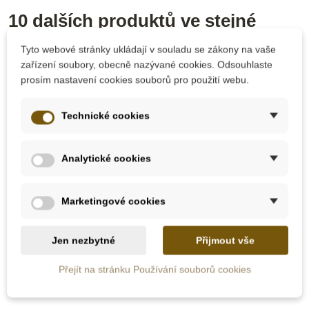
10 dalších produktů ve stejné
kategorii:
Tyto webové stránky ukládají v souladu se zákony na vaše
zařízení soubory, obecně nazývané cookies. Odsouhlaste
prosím nastavení cookies souborů pro použití webu.
Technické cookies
Analytické cookies
Marketingové cookies
Skladem u
Skladem
dodavatele
Jen nezbytné
Přijmout vše
Moyo Montessori
Nienhuis - Listy s
Krychle pro výpočet
příklady ke sčítání 3
Přejít na stránku Používání souborů cookies
druhé mocniny