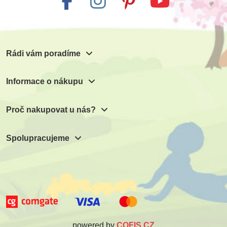
999 Kč
727 Kč
203 Kč
53 Kč
59 Kč
225 Kč
Přidat do košíku
Přidat do košíku
Přidat do košíku
Přidat do košíku
Rádi vám poradíme
Informace o nákupu
Proč nakupovat u nás?
Spolupracujeme
powered by
COFIS CZ