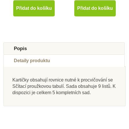
Přidat do košíku
Přidat do košíku
Popis
Detaily produktu
Kartičky obsahují rovnice nutné k procvičování se
Skladem u
Skladem u
Skladem u
Skladem u
Skladem u
Skladem u
Sčítací proužkovou tabulí. Sada obsahuje 9 listů. K
dodavatele
dodavatele
dodavatele
Skladem
dodavatele
dodavatele
dodavatele
Na dotaz
dispozici je celkem 5 kompletních sad.
Nienhuis - Kartičky k
Nienhuis - Stovková
Nienhuis - Perlové
Moyo Montessori
Nienhuis - 100 kusů
Nienhuis - Pracovní
Nienhuis - Sešity s
Moyo Montessori
řetězy pro Seguinovu
tabule, římská čísla
Úvodní podnos k
dělení
tabulkou čísel 1 –
Stovková tabule
zlatých umělých
listy – Rovnost
perlovému materiálu
tabulku (11-19) -
perliček
zlomků
100
skleněné perličky