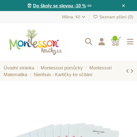
×
⏰
Do školy se slevou -10 %
✏️
Měna: Kč
Seznam přání (
0
)
Úvodní stránka
Montessori pomůcky
Montessori
Matematika
Nienhuis - Kartičky ke sčítání