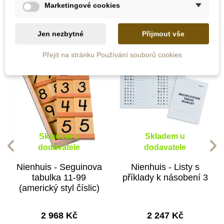
Marketingové cookies
kategorii:
Jen nezbytné
Přijmout vše
Přejít na stránku Používání souborů cookies
Skladem u
Skladem u
dodavatele
dodavatele
Nienhuis - Seguinova
Nienhuis - Listy s
tabulka 11-99
příklady k násobení 3
(americký styl číslic)
2 968 Kč
2 247 Kč