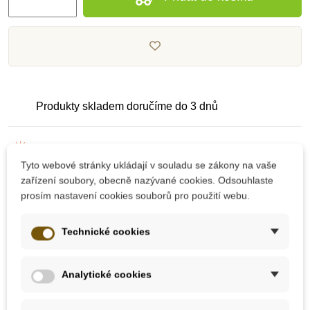
Produkty skladem doručíme do 3 dnů
Pečlivě vybrané kvalitní produkty
Tyto webové stránky ukládají v souladu se zákony na vaše
zařízení soubory, obecně nazývané cookies. Odsouhlaste
Dárek k nákupu nad 2000 Kč
prosím nastavení cookies souborů pro použití webu.
Technické cookies
Analytické cookies
10 dalších produktů ve stejné