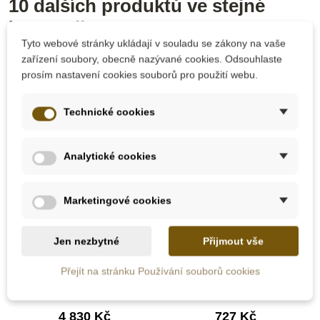
10 dalších produktů ve stejné
kategorii:
Tyto webové stránky ukládají v souladu se zákony na vaše
zařízení soubory, obecně nazývané cookies. Odsouhlaste
prosím nastavení cookies souborů pro použití webu.
Technické cookies
Analytické cookies
Marketingové cookies
Skladem u
dodavatele
Skladem
Jen nezbytné
Přijmout vše
Nienhuis - Sčítací
Moyo Montessori 45
hadí hra (skleněné
vřetének
Přejít na stránku Používání souborů cookies
korálky)
4 830 Kč
727 Kč