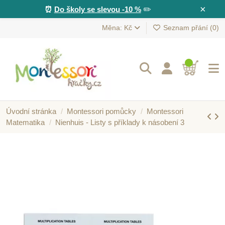
×
⏰
Do školy se slevou -10 %
✏️
Měna: Kč
Seznam přání (
0
)
Úvodní stránka
Montessori pomůcky
Montessori
Matematika
Nienhuis - Listy s příklady k násobení 3