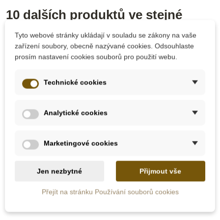
10 dalších produktů ve stejné
kategorii:
Tyto webové stránky ukládají v souladu se zákony na vaše
zařízení soubory, obecně nazývané cookies. Odsouhlaste
prosím nastavení cookies souborů pro použití webu.
Technické cookies
Analytické cookies
Marketingové cookies
Skladem u
dodavatele
Skladem
Jen nezbytné
Přijmout vše
Nienhuis - Číslice a
Moyo Montessori
znaky v krabičce
Korálky k Barevné
Přejít na stránku Používání souborů cookies
(americký styl číslic)
tabuli pro násobení
víceciferným