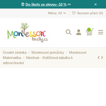
×
⏰
Do školy se slevou -10 %
✏️
Měna: Kč
Seznam přání (
0
)
Úvodní stránka
Montessori pomůcky
Montessori
Matematika
Nienhuis - Kolíčková tabulka k
odmocňování