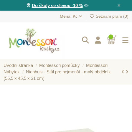
×
⏰
Do školy se slevou -10 %
✏️
Měna: Kč
Seznam přání (
0
)
Úvodní stránka
Montessori pomůcky
Montessori
Nábytek
Nienhuis - Stůl pro nejmenší - malý obdélník
(55,5 x 45,5 x 31 cm)