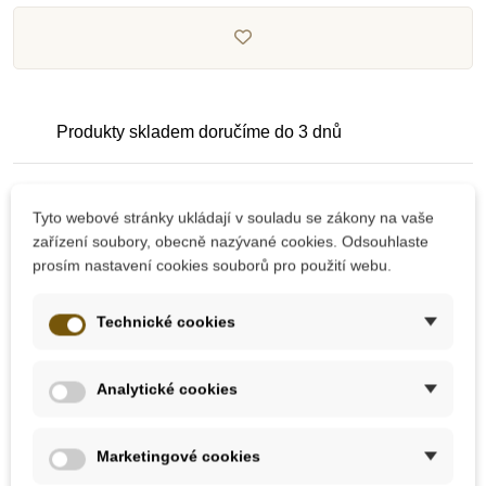
Produkty skladem doručíme do 3 dnů
Pečlivě vybrané kvalitní produkty
Tyto webové stránky ukládají v souladu se zákony na vaše
zařízení soubory, obecně nazývané cookies. Odsouhlaste
prosím nastavení cookies souborů pro použití webu.
Dárek k nákupu nad 2000 Kč
Technické cookies
Analytické cookies
10 dalších produktů ve stejné
Marketingové cookies
kategorii: