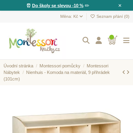
×
⏰
Do školy se slevou -10 %
✏️
Měna: Kč
Seznam přání (
0
)
Úvodní stránka
Montessori pomůcky
Montessori
Nábytek
Nienhuis - Komoda na materiál, 9 přihrádek
(101cm)