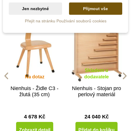
Jen nezbytné
Přijmout vše
Přejít na stránku Používání souborů cookies
Skladem u
Na dotaz
dodavatele
Nienhuis - Židle C3 -
Nienhuis - Stojan pro
žlutá (35 cm)
perlový materiál
4 678 Kč
24 040 Kč
Zobrazit detail
Přidat do košíku