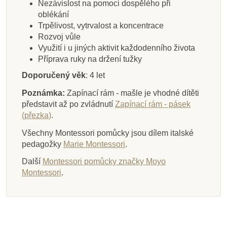
Nezávislost na pomoci dospělého při
oblékání
Trpělivost, vytrvalost a koncentrace
Rozvoj vůle
Využití i u jiných aktivit každodenního života
Příprava ruky na držení tužky
Doporučený věk
: 4 let
Poznámka:
Zapínací rám - mašle je vhodné dítěti
představit až po zvládnutí
Zapínací rám - pásek
(přezka)
.
Všechny Montessori pomůcky jsou dílem italské
pedagožky
Marie Montessori
.
Další
Montessori pomůcky značky Moyo
Montessori
.