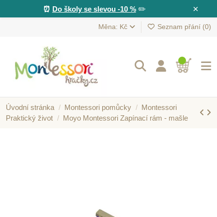
×
⏰
Do školy se slevou -10 %
✏️
Měna: Kč
Seznam přání (
0
)
Úvodní stránka
Montessori pomůcky
Montessori
Praktický život
Moyo Montessori Zapínací rám - mašle