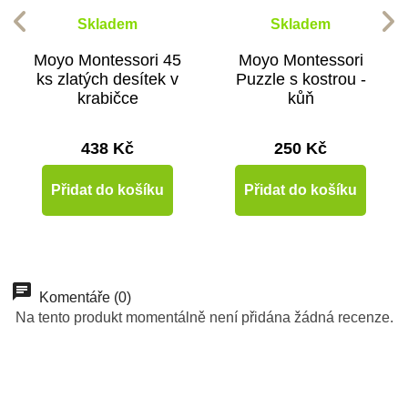
Skladem
Skladem
Moyo Montessori 45
Moyo Montessori
ks zlatých desítek v
Puzzle s kostrou -
krabičce
kůň
438 Kč
250 Kč
Přidat do košíku
Přidat do košíku
Doporučené
-10%
Doporučené
Doporučené
Doporučené
Komentáře (0)
Na tento produkt momentálně není přidána žádná recenze.
Do školy