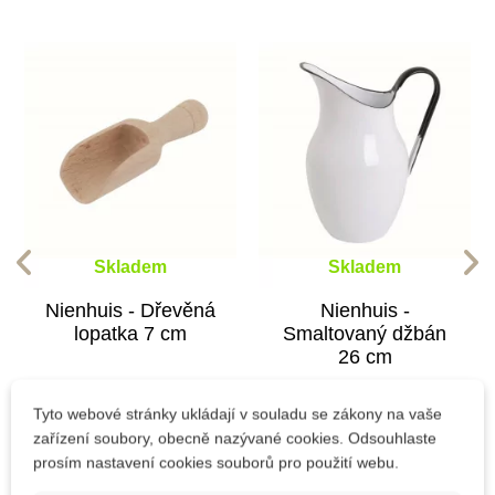
Skladem
Skladem
Nienhuis - Dřevěná
Nienhuis -
lopatka 7 cm
Smaltovaný džbán
26 cm
Tyto webové stránky ukládají v souladu se zákony na vaše
67 Kč
1 896 Kč
zařízení soubory, obecně nazývané cookies. Odsouhlaste
prosím nastavení cookies souborů pro použití webu.
Přidat do košíku
Přidat do košíku