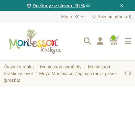
×
⏰
Do školy se slevou -10 %
✏️
Měna: Kč
Seznam přání (
0
)
Úvodní stránka
Montessori pomůcky
Montessori
Praktický život
Moyo Montessori Zapínací rám - pásek
(přezka)