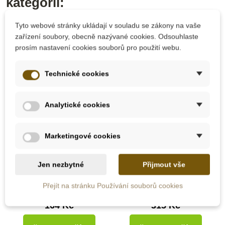
kategorii:
Tyto webové stránky ukládají v souladu se zákony na vaše
zařízení soubory, obecně nazývané cookies. Odsouhlaste
prosím nastavení cookies souborů pro použití webu.
Technické cookies
Analytické cookies
Skladem u
Marketingové cookies
Skladem
dodavatele
Nienhuis - Mini
Nienhuis - Smetáček
Jen nezbytné
Přijmout vše
Lopatka, modrá
Přejít na stránku Používání souborů cookies
164 Kč
315 Kč