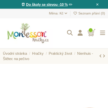
×
⏰
Do školy se slevou -10 %
✏️
Měna: Kč
Seznam přání (
0
)
Úvodní stránka
Hračky
Praktický život
Nienhuis -
Štětec na pečivo