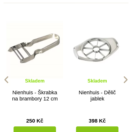
Přidat do košíku
Přidat do košíku
Přidat do košíku
Přidat do košíku
Přidat do košíku
Přidat do košíku
Přidat do košíku
Zobrazit detail
Skladem
Skladem
Nienhuis - Škrabka
Nienhuis - Dělič
na brambory 12 cm
jablek
250 Kč
398 Kč