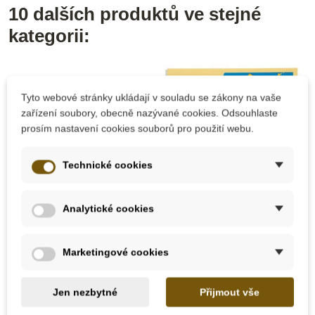
10 dalších produktů ve stejné
kategorii:
Tyto webové stránky ukládají v souladu se zákony na vaše
zařízení soubory, obecně nazývané cookies. Odsouhlaste
prosím nastavení cookies souborů pro použití webu.
Technické cookies
Skladem u
Skladem u
Analytické cookies
dodavatele
dodavatele
Nienhuis - Glóbus –
Nienhuis - Puzzle –
Marketingové cookies
Pevniny a voda
mapa Japonska
Jen nezbytné
Přijmout vše