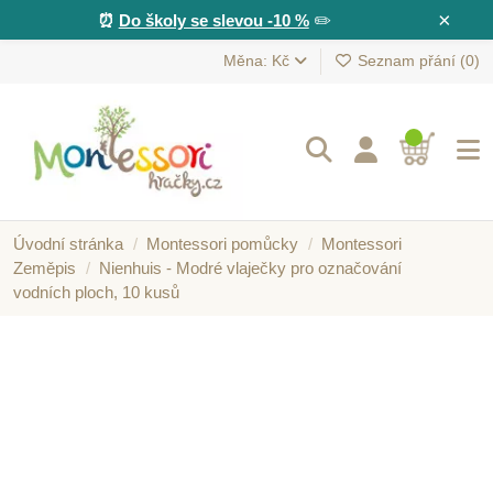
×
⏰
Do školy se slevou -10 %
✏️
Měna: Kč
Seznam přání (
0
)
Úvodní stránka
Montessori pomůcky
Montessori
Zeměpis
Nienhuis - Modré vlaječky pro označování
vodních ploch, 10 kusů