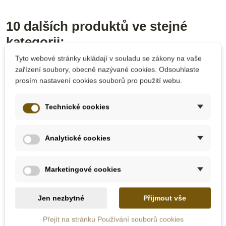
10 dalších produktů ve stejné
kategorii:
Tyto webové stránky ukládají v souladu se zákony na vaše
zařízení soubory, obecně nazývané cookies. Odsouhlaste
prosím nastavení cookies souborů pro použití webu.
Technické cookies
Analytické cookies
Skladem u
Marketingové cookies
dodavatele
Skladem
Nienhuis - Mapa
Moyo Montessori
Jen nezbytné
Přijmout vše
Afriky – vodní toky
Kontrolní mapa -
Evropa Nová - bez
Přejít na stránku Používání souborů cookies