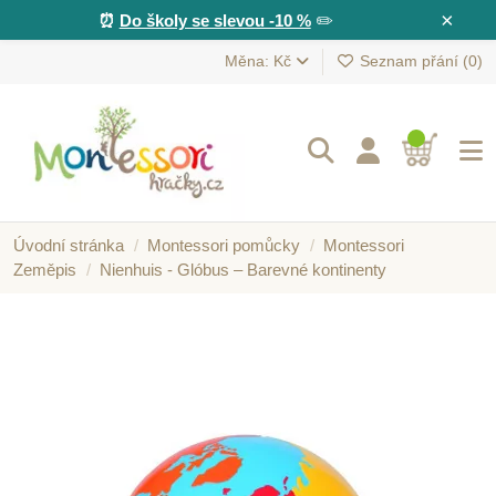
×
⏰
Do školy se slevou -10 %
✏️
Měna: Kč
Seznam přání (
0
)
Úvodní stránka
Montessori pomůcky
Montessori
Zeměpis
Nienhuis - Glóbus – Barevné kontinenty