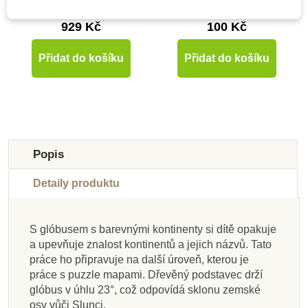
popisků
929 Kč
100 Kč
Přidat do košíku
Přidat do košíku
Popis
Detaily produktu
Nedostupné
S glóbusem s barevnými kontinenty si dítě opakuje
Skladem u
u
Skladem u
Skladem u
Skladem u
Skladem u
a upevňuje znalost kontinentů a jejich názvů. Tato
dodavatele
dodavatele
Na dotaz
Skladem
dodavatele
dodavatele
dodavatele
dodavatele
práce ho připravuje na další úroveň, kterou je
práce s puzzle mapami. Dřevěný podstavec drží
Nienhuis - Vlaječky
Nienhuis - Karty s
Moyo Montessori
Moyo Montessori
Nienhuis - Popisky k
Nienhuis - Stojan na
Nienhuis - Karty s
Nienhuis - Mapa
glóbus v úhlu 23°, což odpovídá sklonu zemské
Puzzle - mapa Afrika
Kontrolní mapa -
úkoly k tvarům
Afriky
USA – hranice států
tvarům pevniny a
vlajkami Severní
puzzle - mapy
osy vůči Slunci.