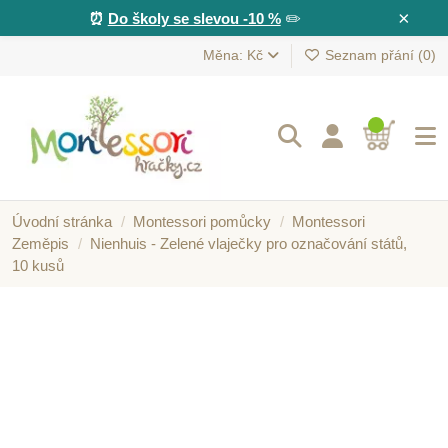
×
⏰
Do školy se slevou -10 %
✏️
Měna: Kč
Seznam přání (
0
)
Úvodní stránka
Montessori pomůcky
Montessori
Zeměpis
Nienhuis - Zelené vlaječky pro označování států,
10 kusů