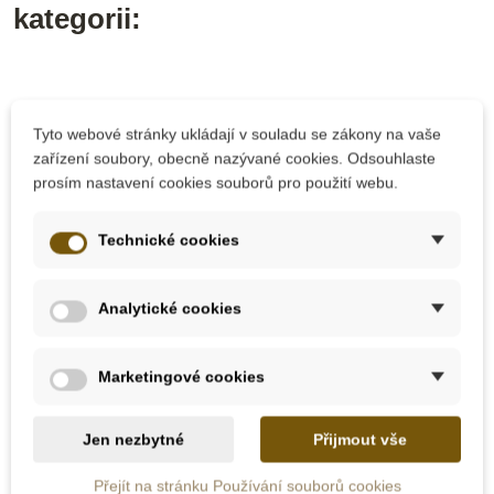
kategorii:
Tyto webové stránky ukládají v souladu se zákony na vaše
zařízení soubory, obecně nazývané cookies. Odsouhlaste
prosím nastavení cookies souborů pro použití webu.
Technické cookies
Skladem u
Analytické cookies
Skladem
dodavatele
Nienhuis - Bíle
Nienhuis - Karty s
Marketingové cookies
vlaječky pro
vlajkami Asie
označování ostrovů,
10 kusů
Jen nezbytné
Přijmout vše
290 Kč
2 995 Kč
Přejít na stránku Používání souborů cookies