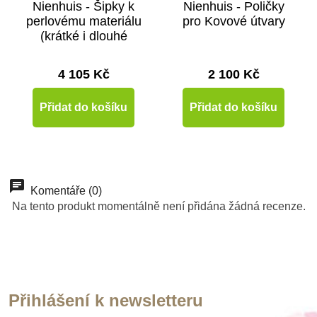
Nienhuis - Šipky k
Nienhuis - Poličky
perlovému materiálu
pro Kovové útvary
(krátké i dlouhé
řetězy)
4 105 Kč
2 100 Kč
Přidat do košíku
Přidat do košíku
-10%
Do školy
Komentáře (0)
Na tento produkt momentálně není přidána žádná recenze.
Přihlášení k newsletteru
Skladem
Skladem
Skladem
Skladem
Skladem
Skladem
Skladem
Skladem