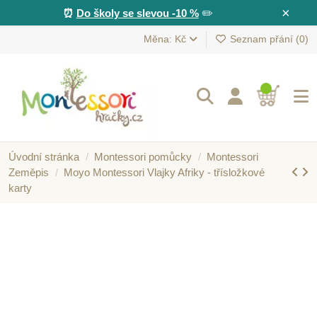
×
⏰
Do školy se slevou -10 %
✏️
Měna: Kč
Seznam přání (
0
)
Úvodní stránka
Montessori pomůcky
Montessori
Zeměpis
Moyo Montessori Vlajky Afriky - třísložkové
karty