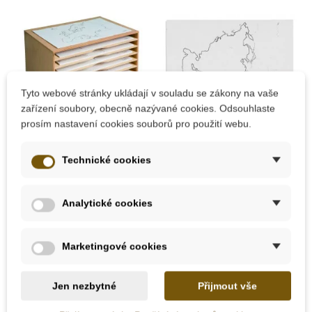
Tyto webové stránky ukládají v souladu se zákony na vaše
zařízení soubory, obecně nazývané cookies. Odsouhlaste
Skladem u
Skladem u
prosím nastavení cookies souborů pro použití webu.
dodavatele
dodavatele
Nienhuis - Komoda
Nienhuis - Mapa Asie
Technické cookies
na puzzle - mapy
Analytické cookies
8 750 Kč
929 Kč
Marketingové cookies
Přidat do košíku
Přidat do košíku
Jen nezbytné
Přijmout vše