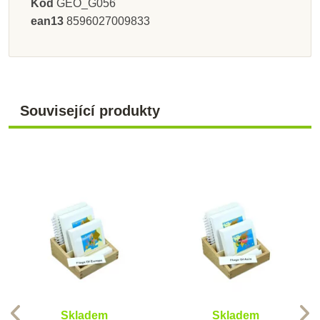
Kód
GEO_G056
ean13
8596027009833
Související produkty
Skladem
Skladem