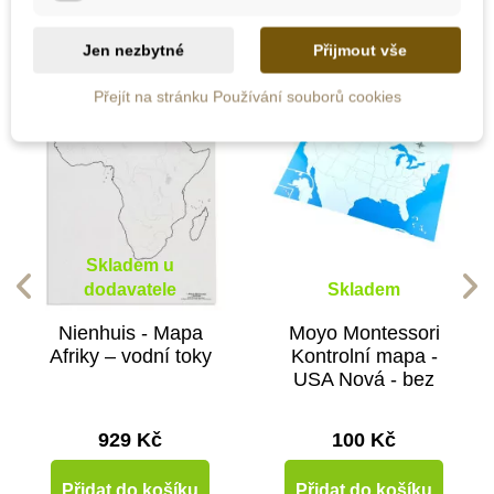
Jen nezbytné
Přijmout vše
Přejít na stránku Používání souborů cookies
Skladem u
dodavatele
Skladem
Nienhuis - Mapa
Moyo Montessori
Afriky – vodní toky
Kontrolní mapa -
USA Nová - bez
popisků
929 Kč
100 Kč
Přidat do košíku
Přidat do košíku