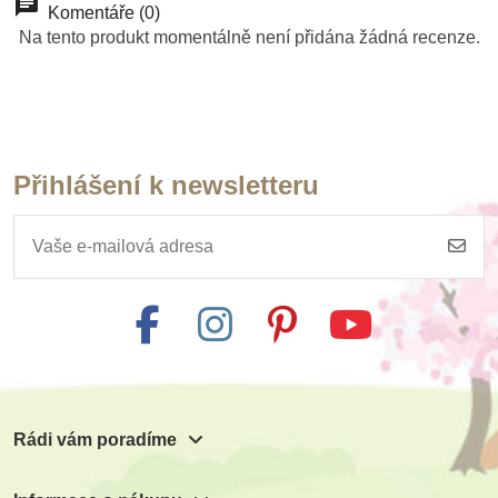
Komentáře (0)
Přidat do košíku
Přidat do košíku
Zobrazit detail
Zobrazit detail
Přidat do košíku
Přidat do košíku
Přidat do košíku
Zobrazit detail
Na tento produkt momentálně není přidána žádná recenze.
Přihlášení k newsletteru
Rádi vám poradíme