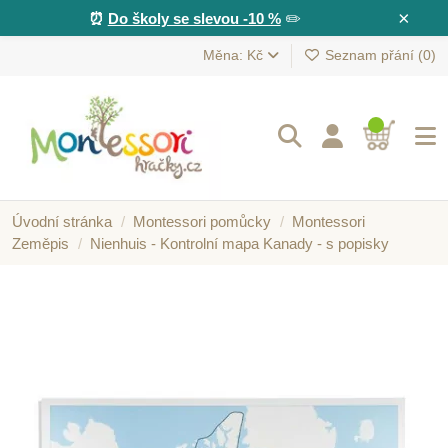
×
⏰
Do školy se slevou -10 %
✏️
Měna: Kč
Seznam přání (
0
)
Úvodní stránka
Montessori pomůcky
Montessori
Zeměpis
Nienhuis - Kontrolní mapa Kanady - s popisky