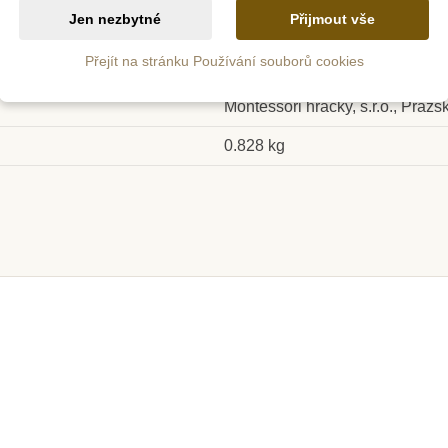
5 - 6 let
Jen nezbytné
Přijmout vše
6 let +
Přejít na stránku Používání souborů cookies
Papír
 u
le
Skladem
Montessori hračky, s.r.o., Praž
rolní mapa
Moyo Montessori
Moyo Mon
0.828 kg
opisky
Kontrolní mapa - Severní
Amerika Nová - bez
popisků
č
100 Kč
1
ošíku
Přidat do košíku
Přid