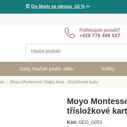
⏰
Do školy se slevou -10 %
✏️
Potřebujete poradit?
+420 776 499 527
Sady hraček podle věku
Knihy
pis
Moyo Montessori Vlajky Asie - třísložkové karty
Moyo Montessor
třísložkové kar
Kód:
GEO_G053