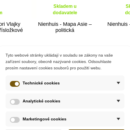
Skladem u
S
m
dodavatele
do
ri Vlajky
Nienhuis - Mapa Asie –
Nienhuis 
třísložkové
politická
č
929 Kč
Tyto webové stránky ukládají v souladu se zákony na vaše
zařízení soubory, obecně nazývané cookies. Odsouhlaste
ošíku
Přidat do košíku
Přid
prosím nastavení cookies souborů pro použití webu.
Technické cookies
Analytické cookies
Marketingové cookies
4 - 5 let