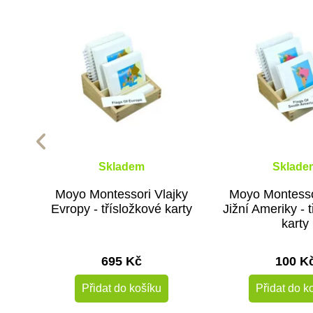
Skladem
Sklade
Moyo Montessori Vlajky
Moyo Montesso
Evropy - třísložkové karty
Jižní Ameriky - 
karty
695 Kč
100 K
Přidat do košíku
Přidat do k