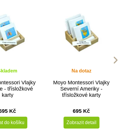
Skladem
Na dotaz
tessori Vlajky
Moyo Montessori Vlajky
e - třísložkové
Severní Ameriky -
karty
třísložkové karty
695 Kč
695 Kč
at do košíku
Zobrazit detail