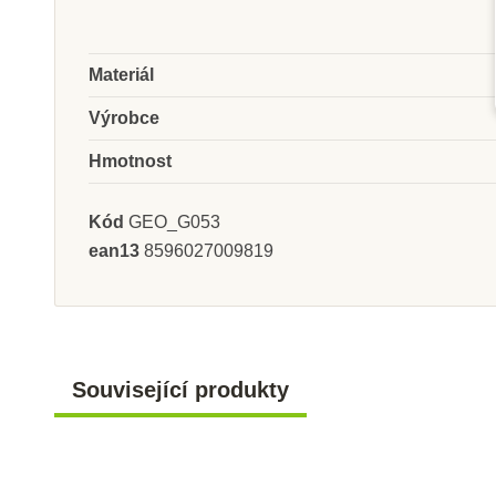
Materiál
Skladem u
Skladem
dodavatele
dodavate
Výrobce
Nienhuis - Popisky k
Nienhuis - Kont
Hmotnost
tvarům pevniny a vodních
Afriky - s p
ploch
Kód
GEO_G053
ean13
8596027009819
1 759 Kč
798 K
Přidat do košíku
Přidat do k
Související produkty