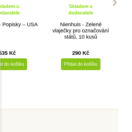
kladem u
Skladem u
davatele
dodavatele
- Popisky – USA
Nienhuis - Zelené
vlaječky pro označování
států, 10 kusů
635 Kč
290 Kč
at do košíku
Přidat do košíku