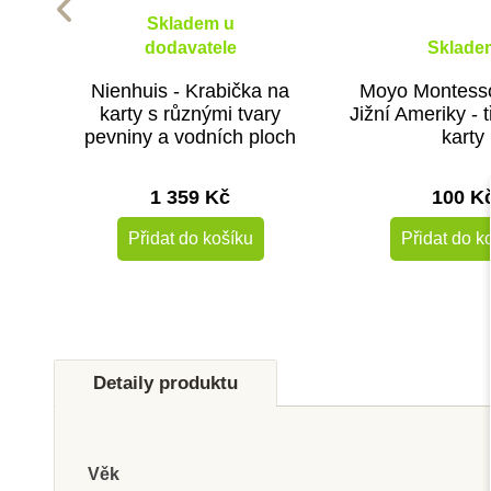
Skladem u
dodavatele
Sklade
Nienhuis - Krabička na
Moyo Montesso
karty s různými tvary
Jižní Ameriky - 
pevniny a vodních ploch
karty
1 359 Kč
100 K
Přidat do košíku
Přidat do k
Detaily produktu
Věk