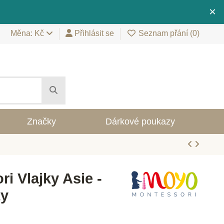
×
Měna: Kč
Přihlásit se
Seznam přání (
0
)
Značky
Dárkové poukazy
i Vlajky Asie -
ty