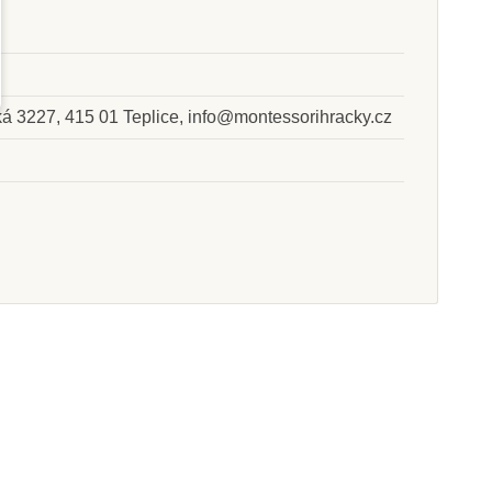
Skladem u
Skladem
dodavatele
ská 3227, 415 01 Teplice, info@montessorihracky.cz
tessori Vlajky
Nienhuis - Čtyři mapy
Evropy
Evropy
 255 Kč
6 078 Kč
at do košíku
Přidat do košíku