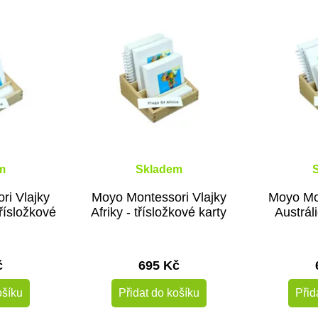
m
Skladem
ri Vlajky
Moyo Montessori Vlajky
Moyo Mon
třísložkové
Afriky - třísložkové karty
Austráli
č
695 Kč
ošíku
Přidat do košíku
Přid