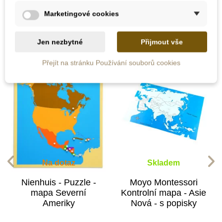
10 dalších produktů ve stejné
Marketingové cookies
kategorii:
Jen nezbytné
Přijmout vše
Přejít na stránku Používání souborů cookies
Na dotaz
Skladem
Nienhuis - Puzzle -
Moyo Montessori
mapa Severní
Kontrolní mapa - Asie
Ameriky
Nová - s popisky