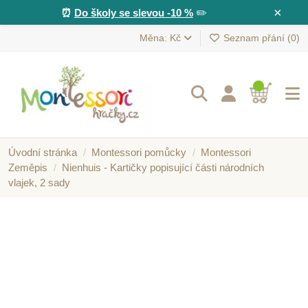
×
⏰
Do školy se slevou -10 %
✏️
Měna: Kč
Seznam přání (
0
)
Úvodní stránka
Montessori pomůcky
Montessori
Zeměpis
Nienhuis - Kartičky popisující části národních
vlajek, 2 sady