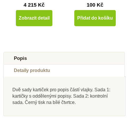
4 215 Kč
100 Kč
Zobrazit detail
Přidat do košíku
Popis
Detaily produktu
Dvě sady kartiček pro popis částí vlajky. Sada 1:
Skladem u
Skladem u
Skladem u
Skladem u
Skladem u
Skladem u
Skladem u
kartičky s oddělenými popisy. Sada 2: kontrolní
dodavatele
dodavatele
dodavatele
dodavatele
Nedostupné
dodavatele
dodavatele
dodavatele
sada. Černý tisk na bílé čtvrtce.
Nienhuis - Kontrolní
Nienhuis - Karty s
Nienhuis - Mapa
Nienhuis - Mapa
Nienhuis - Popisky –
Nienhuis - Popisky –
Nienhuis - Kontrolní
Nienhuis - Kontrolní
Evropy – politická
USA – vodní toky
mapa Afriky - s
různými tvary
mapa - Austrálie - s
mapa Mexika - bez
Jižní Amerika
kontinenty
pevniny a vodních
popisky
popisků
popisky