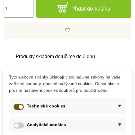
Přidat do košíku
Produkty skladem doručíme do 3 dnů
Pečlivě vybrané kvalitní produkty
Tyto webové stránky ukládají v souladu se zákony na vaše
zařízení soubory, obecně nazývané cookies. Odsouhlaste
prosím nastavení cookies souborů pro použití webu.
Dárek k nákupu nad 2000 Kč
Technické cookies
Analytické cookies