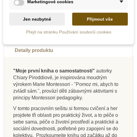
Marketingové cookies
Novinka
-10%
Jen nezbytné
Přijmout vše
Novinka
Přejít na stránku Používání souborů cookies
Popis
Do školy
Detaily produktu
"Moje první kniha o samostatnosti"
autorky
Chiary Piroddiové, je inspirována moudrým
Skladem
Skladem
Skladem
Skladem
Na dotaz
Skladem
Skladem
Skladem
výrokem Marie Montessori - "Pomoz mi, abych to
zvládl sám.", provází děti zábavnými aktivitami s
Moje první kniha plná
Moje malé pokusy -
Moje první kniha o
Můj velký sešit -
Svojtka & CO Moje
Moje první kniha o
Moje malé objevy
Moje album
principy Montessori pedagogiky.
ročních obdobích
Montessori první
Montessori ve
tvarů
Montessori - Příroda
sada Montessori -
zvířatech z lesa
Montessori ve
volném čase
slova
volném čase
Vlajky světa
V tomto pracovním sešitu si formou cvičení a her
projdete tři oblasti pro praktický život, a to péče o
sebe sama, péče o životní prostředí a praktické a
159 Kč
235 Kč
229 Kč
229 Kč
476 Kč
155 Kč
229 Kč
189 Kč
529 Kč
sociální dovednosti, potřebné pro zapojení se do
kolektivu. Prozkoumejte knihu od začátku až do