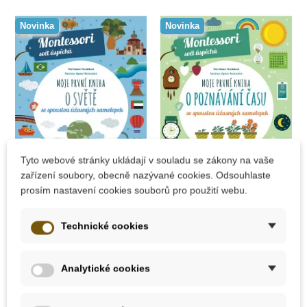
Novinka
Novinka
Tyto webové stránky ukládají v souladu se zákony na vaše
Skladem
Skladem
zařízení soubory, obecně nazývané cookies. Odsouhlaste
prosím nastavení cookies souborů pro použití webu.
Moje první kniha o
Moje první kniha o
světě
poznávání času
Technické cookies
229 Kč
229 Kč
Analytické cookies
Přidat do košíku
Přidat do košíku