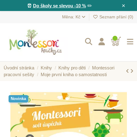
×
⏰
Do školy se slevou -10 %
✏️
Měna: Kč
Seznam přání (
0
)
Úvodní stránka
Knihy
Knihy pro děti
Montessori
pracovní sešity
Moje první kniha o samostatnosti
Novinka