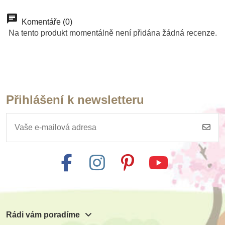
Novinka
Novinka
Komentáře (0)
Na tento produkt momentálně není přidána žádná recenze.
Přihlášení k newsletteru
Skladem
Skladem
Moje první kniha o
Moje první kniha o
počítání
pěti smyslech
199 Kč
199 Kč
Přidat do košíku
Přidat do košíku
Rádi vám poradíme