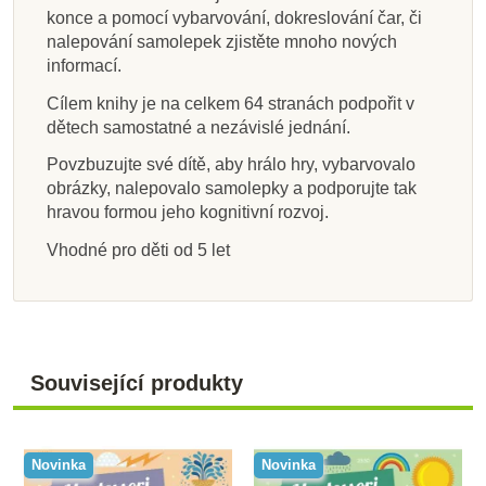
Přidat do košíku
Přidat do košíku
Přidat do košíku
Přidat do košíku
Přidat do košíku
Přidat do košíku
Přidat do košíku
Zobrazit detail
konce a pomocí vybarvování, dokreslování čar, či
nalepování samolepek zjistěte mnoho nových
informací.
Cílem knihy je na celkem 64 stranách podpořit v
dětech samostatné a nezávislé jednání.
Povzbuzujte své dítě, aby hrálo hry, vybarvovalo
obrázky, nalepovalo samolepky a podporujte tak
hravou formou jeho kognitivní rozvoj.
Vhodné pro děti od 5 let
Související produkty
Novinka
Novinka