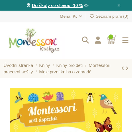
×
⏰
Do školy se slevou -10 %
✏️
Měna: Kč
Seznam přání (
0
)
Úvodní stránka
Knihy
Knihy pro děti
Montessori
pracovní sešity
Moje první kniha o zahradě