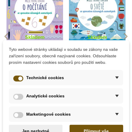
Skladem
Skladem
Moje první kniha o
Moje první kniha o
Tyto webové stránky ukládají v souladu se zákony na vaše
počítání
světě
zařízení soubory, obecně nazývané cookies. Odsouhlaste
prosím nastavení cookies souborů pro použití webu.
199 Kč
229 Kč
Technické cookies
Přidat do košíku
Přidat do košíku
Analytické cookies
Novinka
Novinka
Marketingové cookies
Jen nezbytné
Přijmout vše