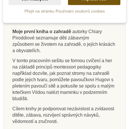
Popis
Přejít na stránku Používání souborů cookies
Detaily produktu
Moje první kniha o zahradě
autorky Chiary
Piroddiové seznamuje děti zábavným
Na dotaz
Skladem
Skladem
Skladem
Skladem
Skladem
Skladem
Skladem
způsobem se životem na zahradě, o jejích krásách
a obyvatelích.
Moje první kniha o
Moje první kniha o
Moje první kniha o
Můj velký sešit
Moje první kniha plná
Moje malé pokusy -
Moje malé objevy
Můj velký sešit
zvířatech z lesa
samostatnosti
pěti smyslech
Montessori -
Montessori ve
Montessori ve
Montessori -
tvarů
V tomto pracovním sešitu se formou cvičení a her
matematika 3 až 6 let
angličtina - 3 až 6 let
volném čase
volném čase
na základě principů montessori pedagogiky
například dozvíte, jak poznat stromy na zahradě
podle jejich tvaru, pomůžete pavoučkovi Hugovi s
199 Kč
229 Kč
229 Kč
305 Kč
155 Kč
159 Kč
305 Kč
229 Kč
pletením pavoučí sítě a pokusíte se spolu s malým
krtečkem Vildou nalézt maminku v podzemním
Přidat do košíku
Přidat do košíku
Přidat do košíku
Zobrazit detail
Přidat do košíku
Přidat do košíku
Přidat do košíku
Přidat do košíku
bludišti.
Cílem knihy je podporovat nezávislost a zvídavost
dítěte, zábava, rozvíjení správných návyků,
vědomostí a zručnosti.