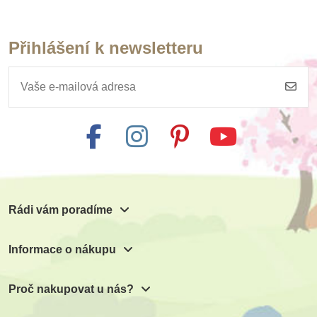
Přihlášení k newsletteru
Skladem
Skladem
Moje první kniha o
Moje první kniha o
lidském těle
zvířatech z lesa
229 Kč
229 Kč
Přidat do košíku
Přidat do košíku
Rádi vám poradíme
Informace o nákupu
Proč nakupovat u nás?