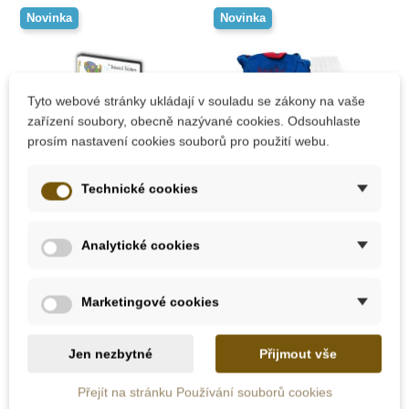
Novinka
Novinka
Tyto webové stránky ukládají v souladu se zákony na vaše
zařízení soubory, obecně nazývané cookies. Odsouhlaste
prosím nastavení cookies souborů pro použití webu.
Technické cookies
Skladem
Skladem
GoKids DVD Bath
GoKids English Sada
Analytické cookies
Time
pro děti 6-36 měsíců
Marketingové cookies
149 Kč
1 477 Kč
Jen nezbytné
Přijmout vše
Přidat do košíku
Přidat do košíku
Přejít na stránku Používání souborů cookies