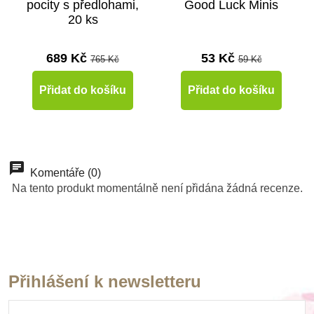
pocity s předlohami,
Good Luck Minis
20 ks
689 Kč
53 Kč
765 Kč
59 Kč
Přidat do košíku
Přidat do košíku
Doporučené
Komentáře (0)
Na tento produkt momentálně není přidána žádná recenze.
Přihlášení k newsletteru
Skladem
Skladem
Skladem