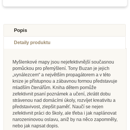
Novinka
Novinka
-10%
-20%
Novinka
Výprodej
Popis
Do školy
Detaily produktu
Myšlenkové mapy jsou nejefektivnější současnou
pomůckou pro přemýšlení. Tony Buzan je jejich
Skladem
Skladem
Skladem
Skladem
Na dotaz
Skladem
Skladem
Skladem
„vynálezcem“ a největším propagátorem a v této
knize je přístupnou a zábavnou formou představuje
Zima ve světě zvířat
Moje malé pokusy -
GoKids My English
Co jsou hvězdy?
INFOA Výukové karty
GoKids My English
Moje první kniha o
Jak věci fungují
mladším čtenářům. Kniha dětem pomůže
Montessori ve
Workbook 2
ročních obdobích
Workbook 1
- Říkadla
zefektivnit psaní poznámek a učení, zkrátit dobu
volném čase
strávenou nad domácími úkoly, rozvíjet kreativitu a
představivost, zlepšit paměť. Naučí se nejen
262 Kč
189 Kč
159 Kč
119 Kč
296 Kč
189 Kč
349 Kč
229 Kč
zefektivnit práci do školy, ale třeba i jak naplánovat
328 Kč
329 Kč
narozeninovou oslavu, aniž by na něco zapomněly,
nebo jak napsat dopis.
Přidat do košíku
Přidat do košíku
Přidat do košíku
Přidat do košíku
Přidat do košíku
Přidat do košíku
Přidat do košíku
Zobrazit detail