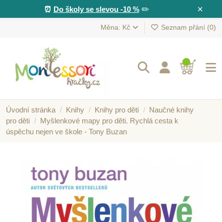
×
⏰
Do školy se slevou -10 %
✏️
Měna: Kč
Seznam přání (
0
)
Úvodní stránka
Knihy
Knihy pro děti
Naučné knihy
pro děti
Myšlenkové mapy pro děti. Rychlá cesta k
úspěchu nejen ve škole - Tony Buzan