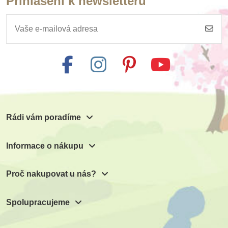
Přihlášení k newsletteru
Skladem
Včely
303 Kč
379 Kč
Přidat do košíku
Rádi vám poradíme
Informace o nákupu
Proč nakupovat u nás?
Spolupracujeme