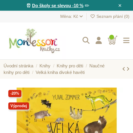
×
⏰
Do školy se slevou -10 %
✏️
Měna: Kč
Seznam přání (
0
)
Úvodní stránka
Knihy
Knihy pro děti
Naučné
knihy pro děti
Velká kniha divoké havěti
-20%
Výprodej