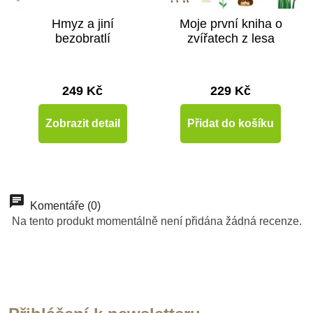
Hmyz a jiní
Moje první kniha o
bezobratlí
zvířatech z lesa
249 Kč
229 Kč
Zobrazit detail
Přidat do košíku
-20%
Komentáře (0)
Výprodej
Na tento produkt momentálně není přidána žádná recenze.
Novinka