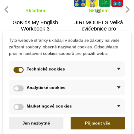
Skladem
Skladem
GoKids My English
JIRI MODELS Velká
Workbook 3
cvičebnice pro
předškoláky
Tyto webové stránky ukládají v souladu se zákony na vaše
zařízení soubory, obecně nazývané cookies. Odsouhlaste
189 Kč
249 Kč
prosím nastavení cookies souborů pro použití webu.
Přidat do košíku
Přidat do košíku
Technické cookies
Analytické cookies
Novinka
Novinka
Novinka
Marketingové cookies
Popis
Detaily produktu
Jen nezbytné
Přijmout vše