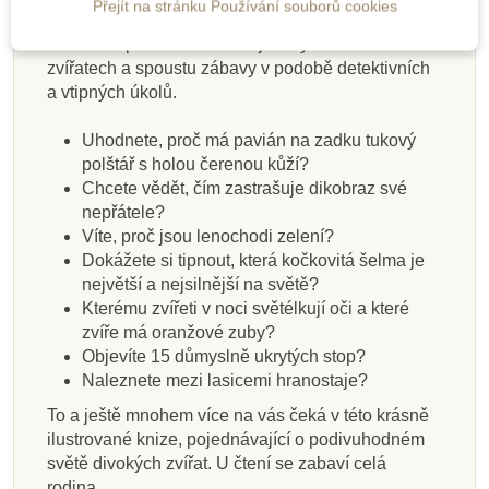
Přejít na stránku Používání souborů cookies
Velká kniha divoké havěti
autora Yuvala
Zommera přináší mnoho zajímavých informací o
Skladem
Skladem
Skladem
Skladem
Na dotaz
Na dotaz
Na dotaz
Skladem
zvířatech a spoustu zábavy v podobě detektivních
a vtipných úkolů.
Příprava do školky -
Moje malé pokusy -
GoKids Circle Time
Jak to funguje v
Velká kniha o mořské
Už to znáš? Tvoje
Můj velký sešit
Hmyz a jiní
přírodě -Katie,
Montessori ve
Books Set 3
Stříhání
Montessori -
bezobratlí
havěti
tělo
Uhodnete, proč má pavián na zadku tukový
Daynes, Russell Tale
volném čase
matematika 3 až 6 let
polštář s holou čerenou kůží?
Chcete vědět, čím zastrašuje dikobraz své
305 Kč
159 Kč
159 Kč
149 Kč
299 Kč
305 Kč
249 Kč
155 Kč
nepřátele?
Víte, proč jsou lenochodi zelení?
Přidat do košíku
Přidat do košíku
Přidat do košíku
Přidat do košíku
Přidat do košíku
Zobrazit detail
Zobrazit detail
Zobrazit detail
Dokážete si tipnout, která kočkovitá šelma je
největší a nejsilnější na světě?
Kterému zvířeti v noci světélkují oči a které
zvíře má oranžové zuby?
Objevíte 15 důmyslně ukrytých stop?
Naleznete mezi lasicemi hranostaje?
To a ještě mnohem více na vás čeká v této krásně
ilustrované knize, pojednávající o podivuhodném
světě divokých zvířat. U čtení se zabaví celá
rodina.