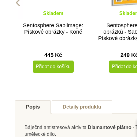
Skladem
Sklade
Sentosphere Sablimage:
Sentospher
Pískové obrázky - Koně
obrázků - Sa
Pískové obrázk
delfíni
445 Kč
249 K
Přidat do košíku
Přidat do k
-10%
Do školy
Popis
Detaily produktu
Báječná antistresová aktivita
Diamantové plátno - 
umělecké dílo.