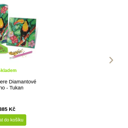
Skladem
ere Diamantové
tno - Tukan
385 Kč
at do košíku