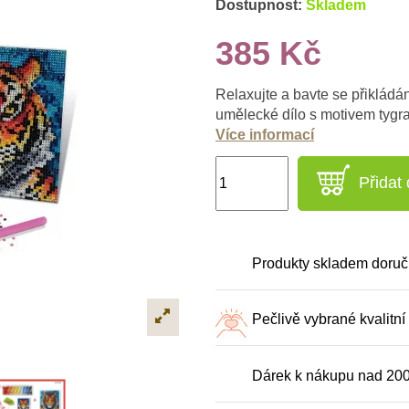
Dostupnost:
Skladem
385 Kč
Relaxujte a bavte se přikládá
umělecké dílo s motivem tygra
Více informací
Přidat
Produkty skladem doruč
Pečlivě vybrané kvalitní
Dárek k nákupu nad 20