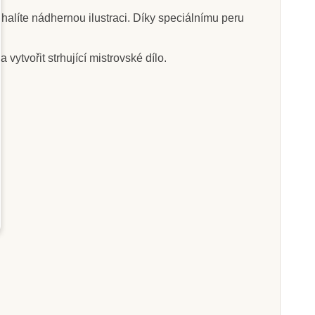
alíte nádhernou ilustraci. Díky speciálnímu peru
ytvořit strhující mistrovské dílo.
Skladem
Skladem
ere Sablimage -
Sentosphere Sablimage -
Piráti
Pískové obrázky - Zvířata
445 Kč
445 Kč
at do košíku
Přidat do košíku