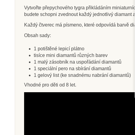
Vytvořte přepychového tygra přikládáním miniaturní
budete schopni zvednout každý jednotlivý diamant a 
Každý čtverec má
písmeno, které odpovídá barvě dia
Skladem
Sklade
Obsah sady:
Sentosphere Sablimage
Sentosphere Sa
mini - Jednorožci
Zvířata pr
1 potištěné lepicí plátno
tisíce mini diamantů různých barev
1 malý zásobník na uspořádání diamantů
1 speciální pero na sbírání diamantů
260 Kč
445 K
289 Kč
1 gelový list (ke snadnému nabrání diamantů)
Přidat do košíku
Přidat do k
Vhodné pro děti od 8 let.