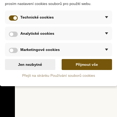
prosím nastavení cookies souborů pro použití webu.
ch diamantů na lepicí plochu. S každým přidaným diamantem odh
přenést jej na lepicí plochu.
Technické cookies
mantu - je proto velmi snadné postupovat podle pokynů plátna a v
m
Skladem
Analytické cookies
blimage -
Sentosphere Diamantové
Sentosph
alesa
plátno - Liška
Marketingové cookies
č
385 Kč
Jen nezbytné
Přijmout vše
ošíku
Přidat do košíku
Přid
Přejít na stránku Používání souborů cookies