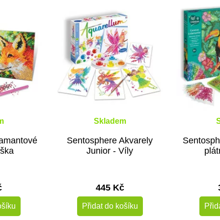
m
Skladem
iamantové
Sentosphere Akvarely
Sentosph
iška
Junior - Víly
plá
č
445 Kč
ošíku
Přidat do košíku
Přid