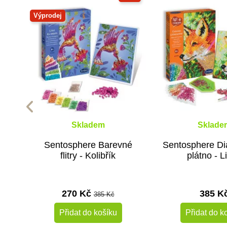
Výprodej
Skladem
Sklade
Sentosphere Barevné
Sentosphere D
flitry - Kolibřík
plátno - L
270 Kč
385 K
385 Kč
Přidat do košíku
Přidat do k