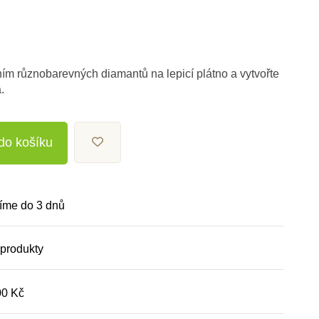
ním různobarevných diamantů na lepicí plátno a vytvořte
.
 do košíku
íme do 3 dnů
 produkty
00 Kč