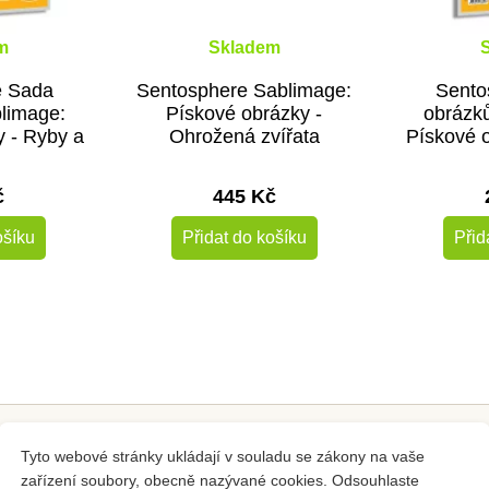
m
Skladem
e Sada
Sentosphere Sablimage:
Sento
blimage:
Pískové obrázky -
obrázků
y - Ryby a
Ohrožená zvířata
Pískové o
č
445 Kč
ošíku
Přidat do košíku
Přid
Tygr
, z dílny francouzské značky
Sentosphere
umožňuje umělcům
Tyto webové stránky ukládají v souladu se zákony na vaše
zařízení soubory, obecně nazývané cookies. Odsouhlaste