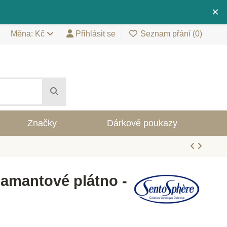
×
Měna: Kč
Přihlásit se
Seznam přání (
0
)
Značky
Dárkové poukazy
amantové plátno -