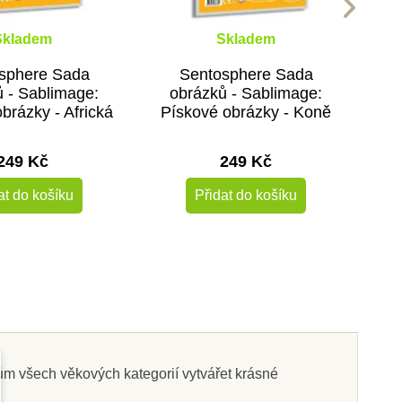
Skladem
Skladem
sphere Sada
Sentosphere Sada
 - Sablimage:
obrázků - Sablimage:
brázky - Africká
Pískové obrázky - Koně
zvířata
249 Kč
249 Kč
at do košíku
Přidat do košíku
 všech věkových kategorií vytvářet krásné