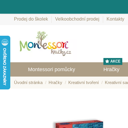
Prodej do školek
Velkoobchodní prodej
Kontakty
AKCE
Montessori pomůcky
Hračky
Úvodní stránka
Hračky
Kreativní tvoření
Kreativní sa