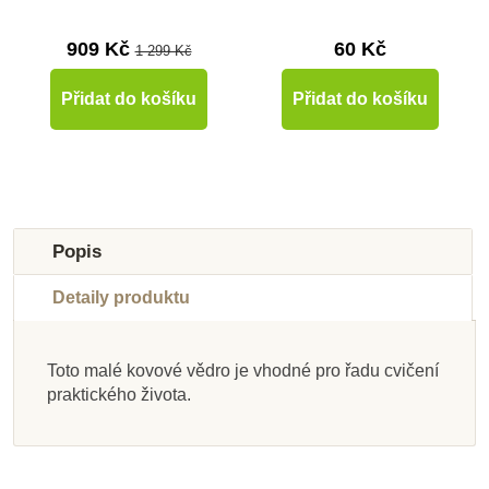
909 Kč
60 Kč
1 299 Kč
Přidat do košíku
Přidat do košíku
-10%
Novinka
-10%
-10%
Novinka
Do školy
Do školy
Popis
Do školy
Detaily produktu
Toto malé kovové vědro je vhodné pro řadu cvičení
praktického života.
Nedostupné
Skladem
Skladem
Skladem
Na dotaz
Skladem
Skladem
Skladem
Small Foot Sada pro
Nienhuis - Konvička
Nienhuis -
Nienhuis -
Learning Resources
Learning Resources
Small foot Hrábě na
PlanToys Sada
Rozprašovací lahev
Smaltovaná miska
pro nejmenší
průzkumníky
Sada - mix odměrek
Stlačovací pinzety
zeleniny - 5 barev
listí, modré