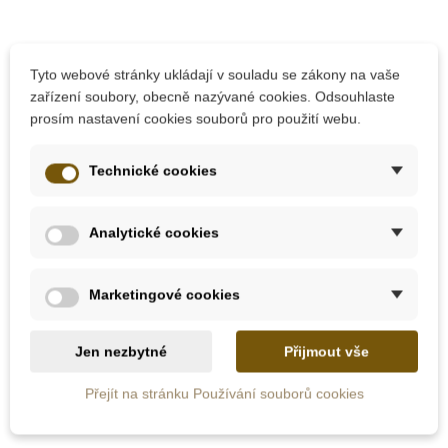
10 dalších produktů ve stejné
Tyto webové stránky ukládají v souladu se zákony na vaše
kategorii:
zařízení soubory, obecně nazývané cookies. Odsouhlaste
prosím nastavení cookies souborů pro použití webu.
-30%
Technické cookies
Výprodej
Analytické cookies
Marketingové cookies
Jen nezbytné
Přijmout vše
Skladem
Skladem
Přejít na stránku Používání souborů cookies
Moulin Roty Kufřík
Nienhuis - Špachtle
malého zahradníka
17 cm