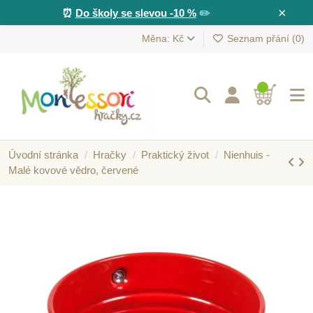
×
⏰
Do školy se slevou -10 %
✏️
Měna: Kč
Seznam přání (
0
)
Úvodní stránka
Hračky
Praktický život
Nienhuis -
Malé kovové vědro, červené