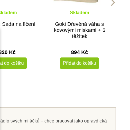
Skladem
Skladem
 Sada na líčení
Goki Dřevěná váha s
kovovými miskami + 6
těžítek
820 Kč
894 Kč
at do košíku
Přidat do košíku
-10%
rádlo svých miláčků – chce pracovat jako opravdická