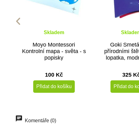
Skladem
Sklade
Moyo Montessori
Goki Smetá
Kontrolní mapa - světa - s
přírodními ště
popisky
lopatka, mod
červen
100 Kč
325 K
Přidat do košíku
Přidat do k
Komentáře (0)