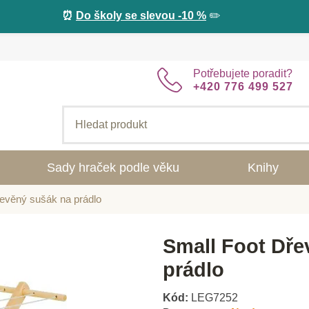
⏰
Do školy se slevou -10 %
✏️
Potřebujete poradit?
+420 776 499 527
Sady hraček podle věku
Knihy
evěný sušák na prádlo
Small Foot Dře
prádlo
Kód:
LEG7252