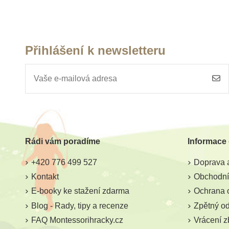
Přihlášení k newsletteru
Skladem
Sklade
Moyo Montessori Držák
Moyo Monte
na tři tužky
Podložka na h
Rádi vám poradíme
Informace
85 Kč
299 K
+420 776 499 527
Doprava a
Přidat do košíku
Přidat do k
Kontakt
Obchodní
E-booky ke stažení zdarma
Ochrana 
Blog - Rady, tipy a recenze
Zpětný odb
FAQ Montessorihracky.cz
Vrácení z