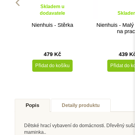
Skladem u
dodavatele
Sklade
Nienhuis - Stěrka
Nienhuis - Mal
na pra
479 Kč
439 K
Přidat do košíku
Přidat do k
Novinka
Popis
Detaily produktu
Dětské
hrací vybavení do domácnosti. Dřevěný sušá
maminka..