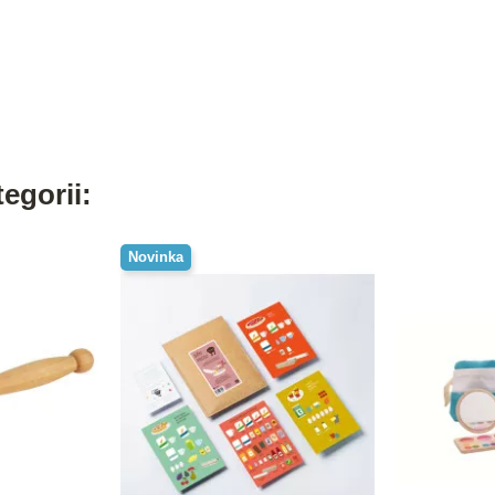
egorii:
Novinka