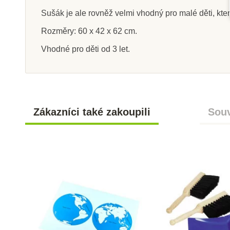
Sušák je ale rovněž velmi vhodný pro malé děti, kter
Rozměry: 60 x 42 x 62 cm.
Vhodné pro děti od 3 let.
Na dotaz
Sklade
Moyo Montessori Set -
Nienhuis - Utěr
šroubovák
x 20 c
Zákazníci také zakoupili
Souv
375 Kč
95 Kč
Zobrazit detail
Přidat do k