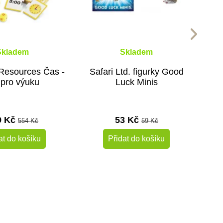
Skladem
Skladem
Resources Čas -
Safari Ltd. figurky Good
 pro výuku
Luck Minis
9 Kč
53 Kč
554 Kč
59 Kč
at do košíku
Přidat do košíku