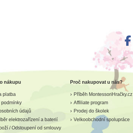
m
Skladem
ssori
Goki Smeták s černými
adí hru 1
štětinami
 o nákupu
Proč nakupovat u nás?
č
189 Kč
 platba
Příběh MontessoriHračky.cz
ošíku
Přidat do košíku
 podmínky
Affiliate program
osobních údajů
Prodej do školek
ěr elektrozařízení a baterií
Velkoobchodní spolupráce
boží / Odstoupení od smlouvy