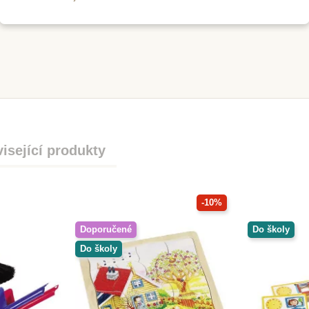
é se na něm učí, jak věšet prádlo. Zároveň si při praktické činno
m
Skladem
ka malá 17
Nienhuis - Koště režné,
Learning 
m
49 cm
set pro 
isející produkty
90 Kč
67
ošíku
Přidat do košíku
Přid
-10%
Doporučené
Do školy
Do školy