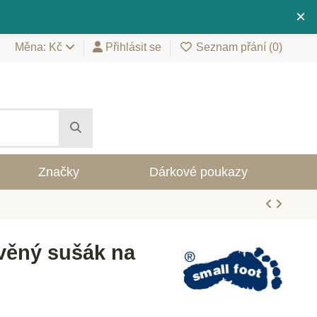
×
Měna: Kč
Přihlásit se
Seznam přání (
0
)
Značky
Dárkové poukazy
věný sušák na