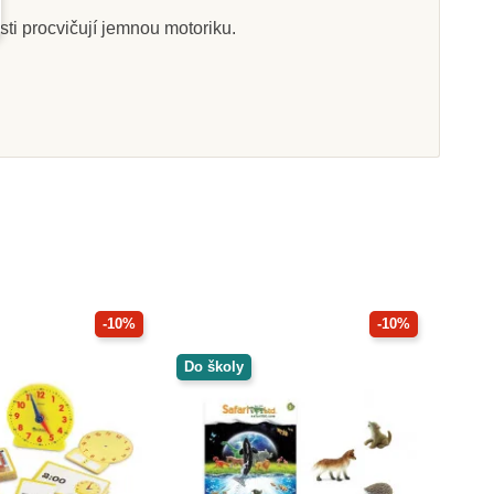
sti procvičují jemnou motoriku.
Skladem
Skladem
Resources Čas -
Nienhuis - Malý smetáček
výuku ve skupině
na prach, světlý vlas
3 Kč
865 Kč
748 Kč
at do košíku
Přidat do košíku
-10%
-10%
Do školy