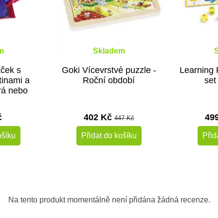
m
Skladem
ček s
Goki Vícevrstvé puzzle -
Learning 
tinami a
Roční období
set
rá nebo
á
č
402 Kč
49
447 Kč
ošíku
Přidat do košíku
Přid
Na tento produkt momentálně není přidána žádná recenze.