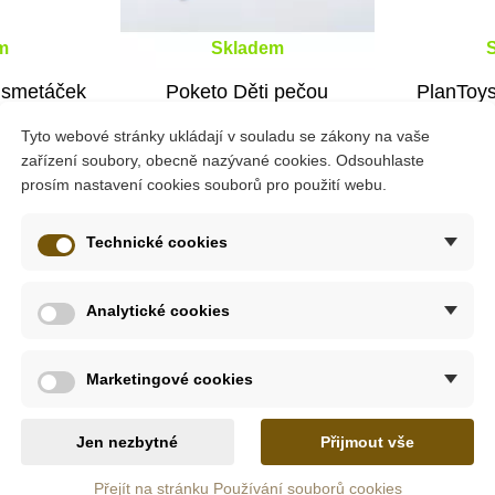
m
Skladem
ý smetáček
Poketo Děti pečou
PlanToys
ch
Tyto webové stránky ukládají v souladu se zákony na vaše
zařízení soubory, obecně nazývané cookies. Odsouhlaste
prosím nastavení cookies souborů pro použití webu.
č
409 Kč
ošíku
Přidat do košíku
Přid
Technické cookies
Analytické cookies
Do školy
Marketingové cookies
Jen nezbytné
Přijmout vše
k, který je skládací. Maminka panenek zde pověsí po vyprání p
Přejít na stránku Používání souborů cookies