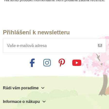
Přihlášení k newsletteru
Skladem
Skladem
PlanToys
Safari Ltd. figurky
Konstrukční sada
Good Luck Minis
1 199 Kč
53 Kč
59 Kč
Přidat do košíku
Přidat do košíku
Rádi vám poradíme
Informace o nákupu