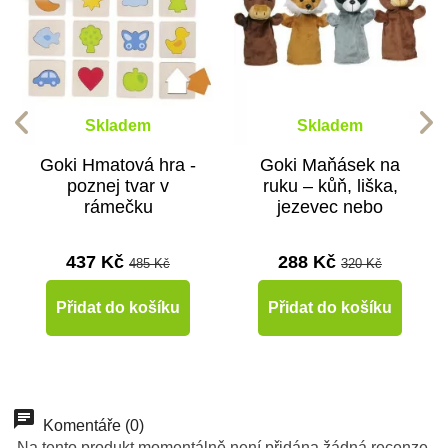
Skladem
Skladem
Goki Hmatová hra -
Goki Maňásek na
poznej tvar v
ruku – kůň, liška,
rámečku
jezevec nebo
medvěd (1ks)
437 Kč
288 Kč
485 Kč
320 Kč
Přidat do košíku
Přidat do košíku
-10%
Do školy
Komentáře (0)
Na tento produkt momentálně není přidána žádná recenze.