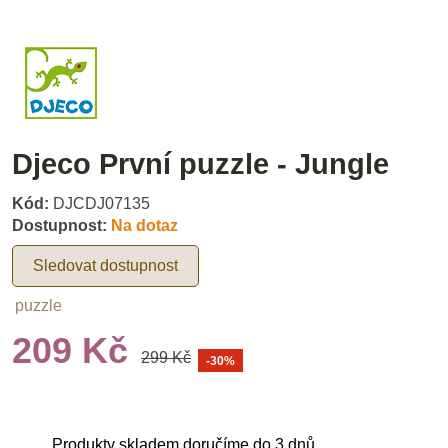
Djeco První puzzle - Jungle
Kód:
DJCDJ07135
Dostupnost:
Na dotaz
Sledovat dostupnost
puzzle
209 Kč
299 Kč
-30%
Produkty skladem doručíme do 3 dnů