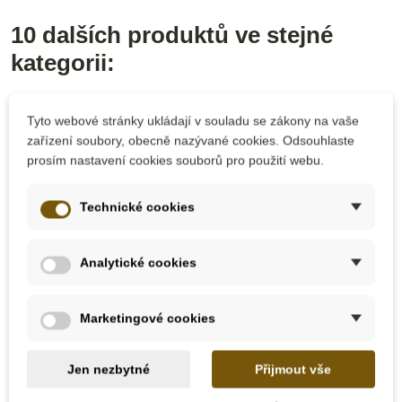
10 dalších produktů ve stejné
kategorii:
-10%
-10%
Tyto webové stránky ukládají v souladu se zákony na vaše
zařízení soubory, obecně nazývané cookies. Odsouhlaste
Do školy
Do školy
prosím nastavení cookies souborů pro použití webu.
Technické cookies
Analytické cookies
Skladem
Na dotaz
Marketingové cookies
Moyo Montessori
Moyo Montessori
Puzzle - geometrické
Puzzle - tři kruhy
Jen nezbytné
Přijmout vše
tvary