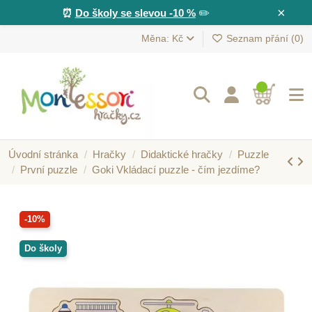
×
⏰
Do školy se slevou -10 %
✏️
Měna: Kč
Seznam přání (
0
)
Úvodní stránka
Hračky
Didaktické hračky
Puzzle
První puzzle
Goki Vkládací puzzle - čím jezdíme?
-10%
Do školy