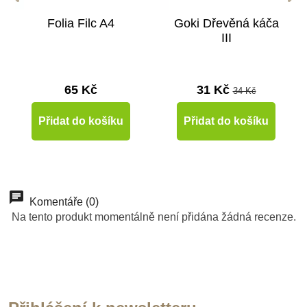
Folia Filc A4
Goki Dřevěná káča
III
65 Kč
31 Kč
34 Kč
Přidat do košíku
Přidat do košíku
-10%
Doporučené
Komentáře (0)
Na tento produkt momentálně není přidána žádná recenze.
Do školy