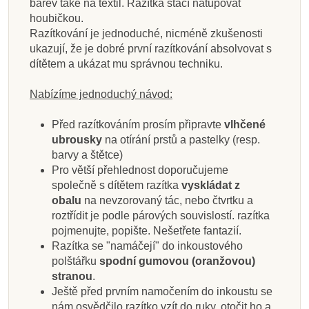
barev také na textil. Razítka stačí natupovat
houbičkou.
Razítkování je jednoduché, nicméně zkušenosti
ukazují, že je dobré první razítkování absolvovat s
dítětem a ukázat mu správnou techniku.
Nabízíme jednoduchý návod:
Před razítkováním prosím připravte
vlhčené
ubrousky
na otírání prstů a pastelky (resp.
barvy a štětce)
Pro větší přehlednost doporučujeme
společně s dítětem razítka
vyskládat z
obalu
na nevzorovaný tác, nebo čtvrtku a
roztřídit je podle párových souvislostí. razítka
pojmenujte, popište. Nešetřete fantazií.
Razítka se "namáčejí" do inkoustového
polštářku
spodní gumovou (oranžovou)
stranou
.
Ještě před prvním namočením do inkoustu se
nám osvědčilo razítko vzít do ruky, otočit ho a