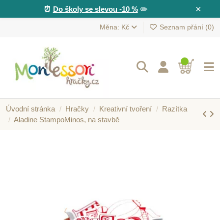
×
⏰
Do školy se slevou -10 %
✏️
Měna: Kč
Seznam přání (
0
)
Úvodní stránka
Hračky
Kreativní tvoření
Razítka
Aladine StampoMinos, na stavbě