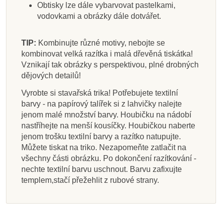
Obtisky lze dále vybarvovat pastelkami,
vodovkami a obrázky dále dotvářet.
TIP:
Kombinujte různé motivy, nebojte se
kombinovat velká razítka i malá dřevěná tiskátka!
Vznikají tak obrázky s perspektivou, plné drobných
dějových detailů!
Vyrobte si stavařská trika! Potřebujete textilní
barvy - na papírový talířek si z lahvičky nalejte
jenom malé množství barvy. Houbičku na nádobí
nastříhejte na menší kousíčky. Houbičkou naberte
jenom trošku textilní barvy a razítko natupujte.
Můžete tiskat na triko. Nezapomeňte zatlačit na
všechny části obrázku. Po dokončení razítkování -
nechte textilní barvu uschnout. Barvu zafixujte
templem,stačí přežehlit z rubové strany.