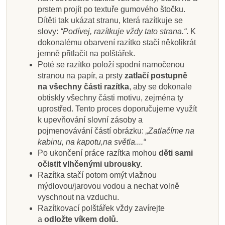
prstem projít po textuře gumového štočku.
Dítěti tak ukázat stranu, která razítkuje se
slovy:
“Podívej, razítkuje vždy tato strana.“
. K
dokonalému obarvení razítko stačí několikrát
jemně přitlačit na polštářek.
Poté se razítko položí spodní namočenou
stranou na papír, a prsty
zatlačí postupně
na všechny části razítka
, aby se dokonale
obtiskly všechny části motivu, zejména ty
uprostřed. Tento proces doporučujeme využít
k upevňování slovní zásoby a
pojmenovávání částí obrázku:
„Zatlačíme na
kabinu, na kapotu,na světla....“
Po ukončení práce razítka mohou
děti sami
očistit vlhčenými ubrousky.
Razítka stačí potom omýt vlažnou
mýdlovou/jarovou vodou a nechat volně
vyschnout na vzduchu.
Razítkovací polštářek vždy zavírejte
a
odložte víkem dolů.