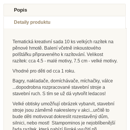
Výprodej
Výprodej
Výprodej
Popis
Novinka
Doporučené
Detaily produktu
Tematická kreativní sada 10 ks velkých razítek na
pěnové hmotě. Balení včetně inkoustového
Na dotaz
Skladem
Skladem
Skladem
Skladem
Skladem
Skladem
Skladem
polštářku připraveného k razítování. Velikost
razítek: cca 4.5 - malé motivy, 7.5 cm - velké motivy.
Aladine StampoBaby,
Aladine StampoBaby,
Aladine StampoBaby,
Lesní svět Razítka 9
Djeco Sada - Razítka
Aladine Razítkovací
Aladine Vyprávěcí
Aladine
domácí mazlíčci
domácí zvířátka
ks - Hmyz
stroje
StampoMinos, safari
razítka StampoStory
polštářek na textil -
strom zvířátek
Vhodné pro děti od cca 1 roku.
Tmavě modrý
- lamy
Bagry, nakladače, domíchávače, míchačky, válce
...dopodrobna rozpracované stavební stroje a
409 Kč
409 Kč
409 Kč
647 Kč
445 Kč
153 Kč
116 Kč
369 Kč
145 Kč
635 Kč
219 Kč
stavební ruch. S tím se už dá vytvořit ledacos!
Velké obtisky umožňují obrázek vybarvit, stavební
Přidat do košíku
Přidat do košíku
Přidat do košíku
Zobrazit detail
Přidat do košíku
Přidat do košíku
Přidat do košíku
Přidat do košíku
stroje jsou záměrně nakresleny v akci...určitě to
bude děti motivovat dokreslit rozestavěný dům,
silnici, nebo most! Stampominos je nejoblíbenější
řada razítek, která nabízí široké využití při