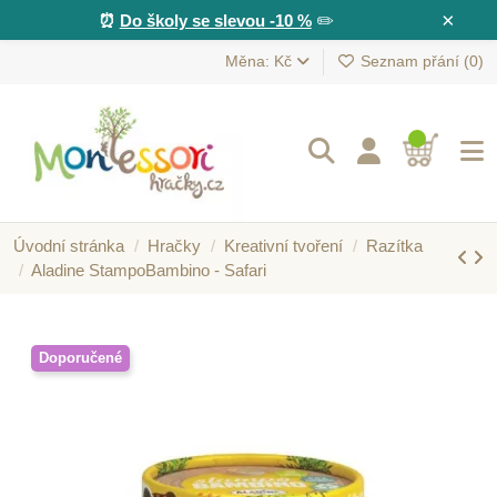
×
⏰
Do školy se slevou -10 %
✏️
Měna: Kč
Seznam přání (
0
)
Úvodní stránka
Hračky
Kreativní tvoření
Razítka
Aladine StampoBambino - Safari
Doporučené