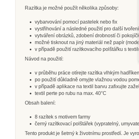
Razítka je možné použít několika způsoby:
vybarvování pomocí pastelek nebo fix
vystřihování a následné použití pro další tvoření
Na dotaz
Sklade
vytváření obrázků, zdobení drobností či pokojíč
Oxybul Bublifuk, 3 ks
Skládej
možné tisknout na jiný materiál než papír (model
v případě použití razítkovacího polštářku s texti
Návod na použití:
183 Kč
130 K
v průběhu práce otírejte razítka vlhkým hadříke
229 Kč
po použití důkladně omyjte vlažnou vodou pomo
Zobrazit detail
Přidat do k
v případě aplikace na textil barvu zafixujte zaž
textil perte po rubu na max. 40°C
Obsah balení:
8 razítek s motivem farmy
černý razítkovací polštářek (vypratelný, umyvat
Tento produkt je šetrný k životnímu prostředí. Je v