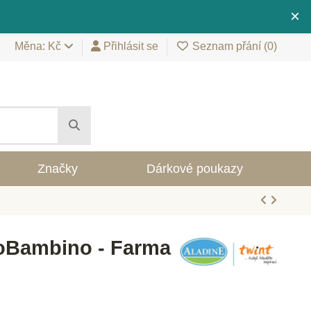
×
Měna: Kč
Přihlásit se
Seznam přání (
0
)
Značky
Dárkové poukazy
oBambino - Farma