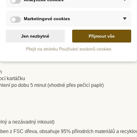
Marketingové cookies
m
Skladem
ků
Jen nezbytné
Přijmout vše
!
JIRI MODELS
Stř
ína, keramika,...)
Samolepková knížka - Já
lní barvou je možné zdobit například trička, či batohy
Přejít na stránku Používání souborů cookies
a moje tělo
č
139 Kč
m
cí kartáčku
ošíku
Přidat do košíku
Přid
ehlení po dobu 5 minut (vhodné přes pečicí papír)
elný a nezávadný inkoust)
yroben z FSC dřeva, obsahuje 95% přírodních materiálů a recyklo