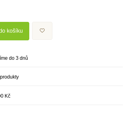
 do košíku
íme do 3 dnů
 produkty
00 Kč