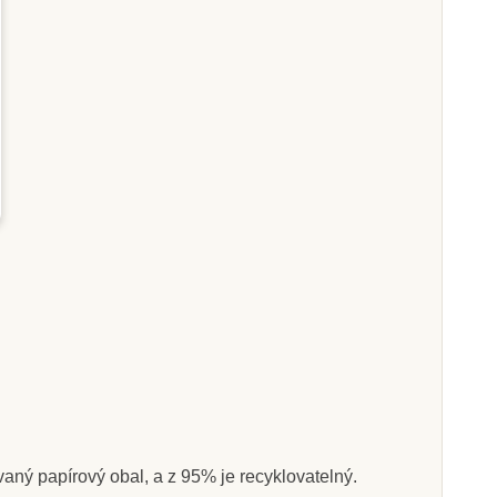
Skladem
Skladem
íhej papír!
Royal Langnickel
Vyškrabovací obrázek -
Eiffelova věž
130 Kč
121 Kč
at do košíku
Přidat do košíku
vaný papírový obal, a z 95% je recyklovatelný.