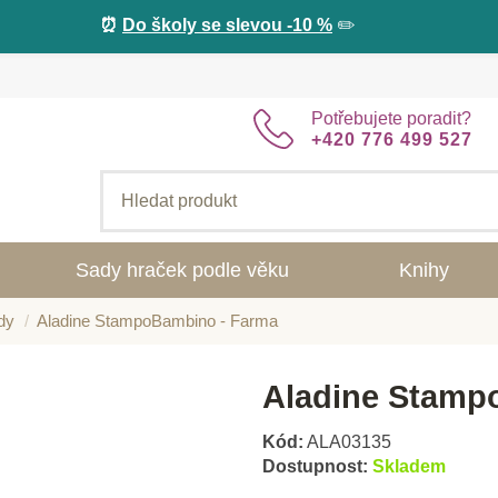
⏰
Do školy se slevou -10 %
✏️
Potřebujete poradit?
+420 776 499 527
Sady hraček podle věku
Knihy
dy
Aladine StampoBambino - Farma
Aladine Stamp
Kód:
ALA03135
Dostupnost:
Skladem