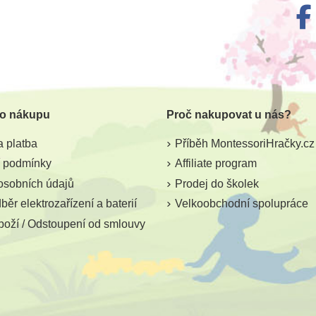
 o nákupu
Proč nakupovat u nás?
 platba
Příběh MontessoriHračky.cz
 podmínky
Affiliate program
osobních údajů
Prodej do školek
ěr elektrozařízení a baterií
Velkoobchodní spolupráce
boží / Odstoupení od smlouvy