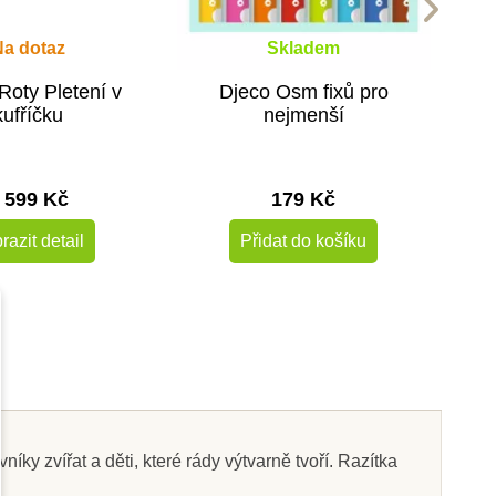
Na dotaz
Skladem
Roty Pletení v
Djeco Osm fixů pro
kufříčku
nejmenší
 599 Kč
179 Kč
razit detail
Přidat do košíku
 zvířat a děti, které rády výtvarně tvoří. Razítka