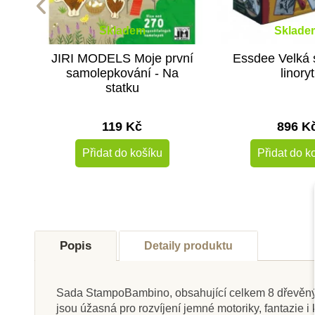
Skladem
Sklade
JIRI MODELS Moje první
Essdee Velká 
samolepkování - Na
linoryt
statku
119 Kč
896 K
Přidat do košíku
Přidat do k
-20%
Výprodej
Popis
Detaily produktu
Sada StampoBambino, obsahující celkem 8 dřevěných r
jsou úžasná pro rozvíjení jemné motoriky, fantazie i 