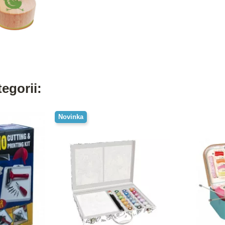
egorii:
Novinka