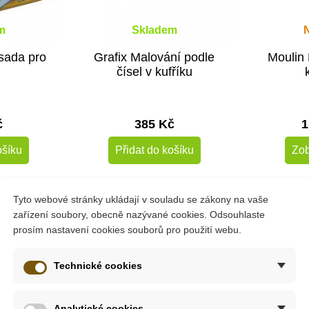
m
Skladem
sada pro
Grafix Malování podle
Moulin 
čísel v kufříku
č
385 Kč
1
ošíku
Přidat do košíku
Zob
Tyto webové stránky ukládají v souladu se zákony na vaše
zařízení soubory, obecně nazývané cookies. Odsouhlaste
prosím nastavení cookies souborů pro použití webu.
Technické cookies
azítek s motivem farmy, zaujme všechny malé farmáře, milovníky
kreativního myšlení při vytváření různých příběhů.
Analytické cookies