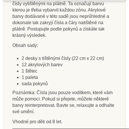
čísly vytištěnými na plátně. Ta označují barvu
Přidat do košíku
Přidat do košíku
Přidat do košíku
Přidat do košíku
Přidat do košíku
Přidat do košíku
Přidat do košíku
Zobrazit detail
kterou je třeba vybarvit každou zónu. Akrylové
barvy dodávané v této sadě jsou neprůhledné a
dokonale tak zakryjí čísla a čáry natištěné na
plátně. Postupujte podle pokynů a získáte tak
krásný výsledek.
Obsah sady:
2 desky s tištěnými čísly (22 cm x 22 cm)
12 akrylových barev
1 štětec
1 paleta
sada pokynů
Poznámka: Čísla jsou pouze vodítkem, které vám
může pomoci. Pokud si přejete, můžete některé
barvy reinterpretovat. Bavte se, relaxujte a odhalte
své umění.
Vhodné pro děti od 8 let.