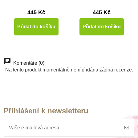
zvířata
445 Kč
445 Kč
Přidat do košíku
Přidat do košíku
-10%
-10%
Do školy
Doporučené
Komentáře (0)
Na tento produkt momentálně není přidána žádná recenze.
Do školy
Přihlášení k newsletteru
Skladem
Skladem
Skladem
Sentosphere
Sentosphere
Sentosphere
Sablimage - Pískové
Sablimage mini:
Sablimage mini: