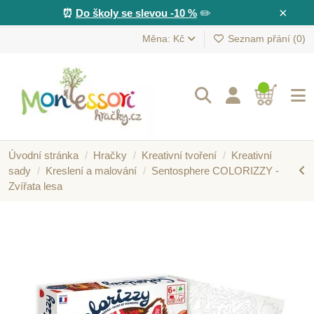
×
⏰
Do školy se slevou -10 %
✏️
Měna: Kč
Seznam přání (
0
)
Úvodní stránka
Hračky
Kreativní tvoření
Kreativní
sady
Kreslení a malování
Sentosphere COLORIZZY -
Zvířata lesa