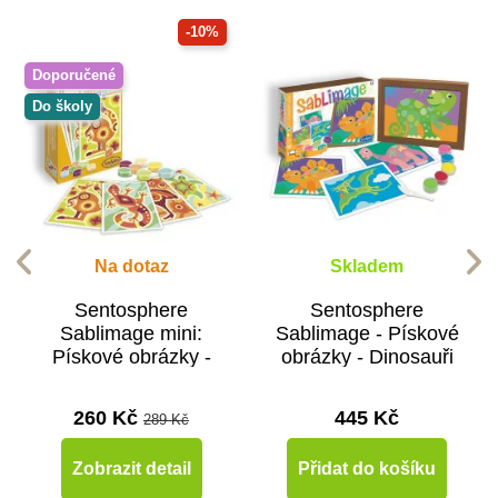
-10%
Doporučené
Do školy
Na dotaz
Skladem
Sentosphere
Sentosphere
Sablimage mini:
Sablimage - Pískové
Pískové obrázky -
obrázky - Dinosauři
Zvířata Austrálie
260 Kč
445 Kč
289 Kč
Zobrazit detail
Přidat do košíku