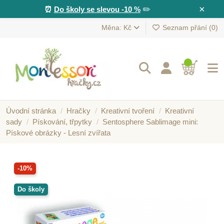
×
⏰
Do školy se slevou -10 %
✏️
Měna: Kč
Seznam přání (
0
)
Úvodní stránka
Hračky
Kreativní tvoření
Kreativní
sady
Pískování, třpytky
Sentosphere Sablimage mini:
Pískové obrázky - Lesní zvířata
-10%
Do školy