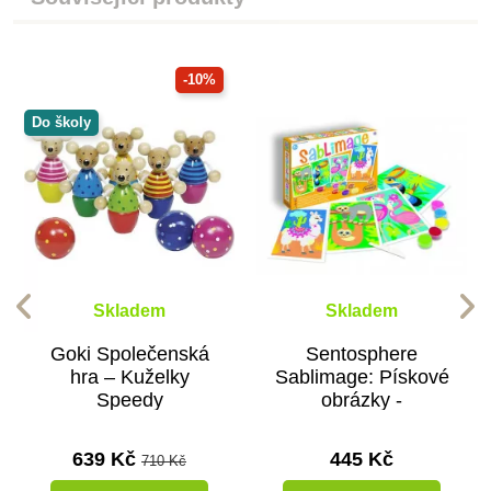
-10%
Do školy
Skladem
Skladem
Goki Společenská
Sentosphere
hra – Kuželky
Sablimage: Pískové
Speedy
obrázky -
Jihoamerická zvířata
639 Kč
445 Kč
710 Kč