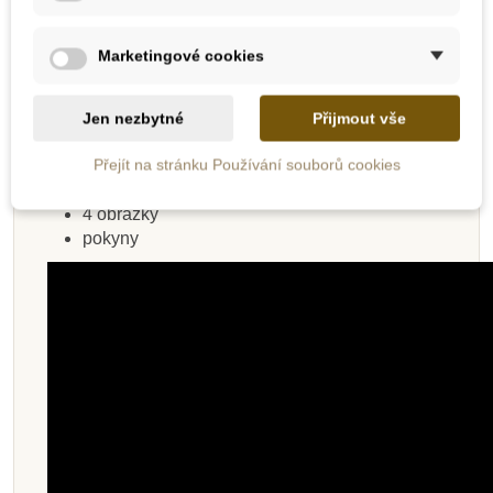
potěší všechny děti, které mají rádi tvoření,
malování, a nebo pouze chtějí vyzkoušet něco
nového. Je to snadné, stačí odlepit předlepené
Marketingové cookies
povrchy jednotlivých obrázků a posypat je různými
barvami písku.
Jen nezbytné
Přijmout vše
Obsah balení:
Přejít na stránku Používání souborů cookies
8 malých pískových kalíšků
4 obrázky
pokyny