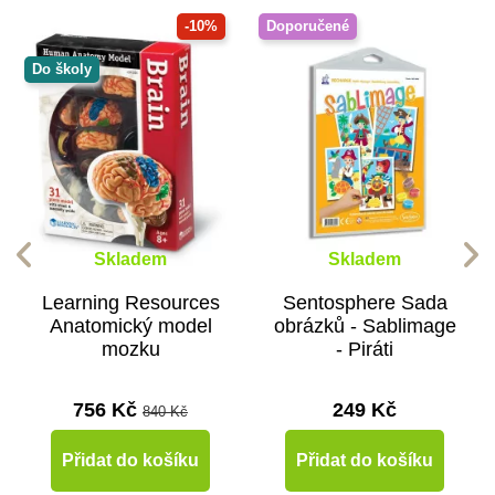
-10%
Doporučené
Do školy
Skladem
Skladem
Learning Resources
Sentosphere Sada
Anatomický model
obrázků - Sablimage
mozku
- Piráti
756 Kč
249 Kč
840 Kč
Přidat do košíku
Přidat do košíku