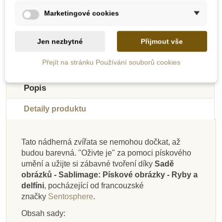
Marketingové cookies
Přidat do košíku
Přidat do košíku
Jen nezbytné
Přijmout vše
-10%
Doporučené
Přejít na stránku Používání souborů cookies
Do školy
Popis
Detaily produktu
Tato nádherná zvířata se nemohou dočkat, až
budou barevná. "Oživte je" za pomoci pískového
Na dotaz
Skladem
Skladem
Skladem
Skladem
Skladem
Skladem
Skladem
umění a užijte si zábavné tvoření díky
Sadě
obrázků - Sablimage: Pískové obrázky - Ryby a
Sentosphere
Sentosphere
Sentosphere
Sentosphere
Sentosphere
Sentosphere
Sentosphere
Sentosphere
delfíni
, pocházející od francouzské
Diamantové plátno -
Diamantové plátno -
Sablimage: Pískové
Sablimage mini:
Sablimage - Pískové
Diamantové plátno -
Sablimage: Pískové
Sablimage - Zvířata
značky
Sentosphere
.
Pískové obrázky -
obrázky - Africká
Tukan
Tygr
obrázky - Dinosauři
obrázky - Zvířata z
pralesa
Liška
Exotická zvířata
zvířata
farmy
Obsah sady: