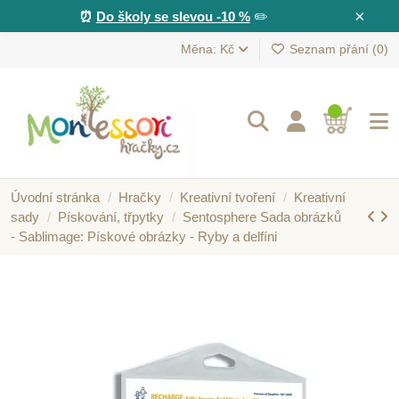
×
⏰
Do školy se slevou -10 %
✏️
Měna: Kč
Seznam přání (
0
)
Úvodní stránka
Hračky
Kreativní tvoření
Kreativní
sady
Pískování, třpytky
Sentosphere Sada obrázků
- Sablimage: Pískové obrázky - Ryby a delfíni