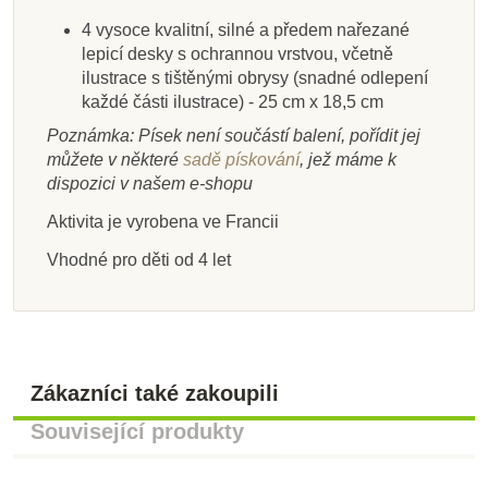
260 Kč
385 Kč
445 Kč
385 Kč
445 Kč
385 Kč
445 Kč
445 Kč
289 Kč
4 vysoce kvalitní, silné a předem nařezané
lepicí desky s ochrannou vrstvou, včetně
Přidat do košíku
Přidat do košíku
Přidat do košíku
Zobrazit detail
Přidat do košíku
Přidat do košíku
Přidat do košíku
Přidat do košíku
ilustrace s tištěnými obrysy (snadné odlepení
každé části ilustrace) - 25 cm x 18,5 cm
Poznámka: Písek není součástí balení, pořídit jej
můžete v některé
sadě pískování
, jež máme k
dispozici v našem e-shopu
Aktivita je vyrobena ve Francii
Vhodné pro děti od 4 let
Zákazníci také zakoupili
Související produkty