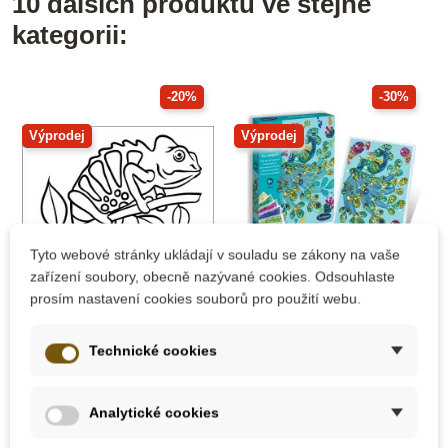
10 dalších produktů ve stejné
kategorii:
-20%
-30%
Výprodej
Výprodej
Tyto webové stránky ukládají v souladu se zákony na vaše
zařízení soubory, obecně nazývané cookies. Odsouhlaste
prosím nastavení cookies souborů pro použití webu.
Skladem
Skladem
Mandaly pro děti
Sentosphere
Technické cookies
Samolepicí šablona
Barevné flitry - Páv
na pískování -
Chameleon 20x15
Analytické cookies
cm
139 Kč
270 Kč
174 Kč
385 Kč