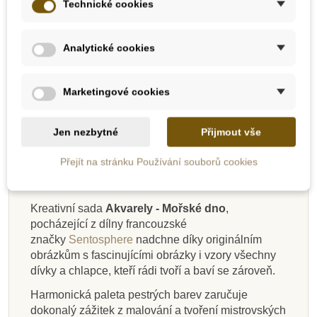
Přidat do košíku
Přidat do košíku
Technické cookies
Analytické cookies
-20%
-30%
-20%
-20%
-30%
Výprodej
Výprodej
Výprodej
Výprodej
Výprodej
Marketingové cookies
Popis
Novinka
Detaily produktu
Jen nezbytné
Přijmout vše
Ke stažení
Přejít na stránku Používání souborů cookies
Skladem
Skladem
Skladem
Skladem
Skladem
Skladem
Skladem
Skladem
Kreativní sada
Akvarely - Mořské dno
,
pocházející z dílny francouzské
Djeco Mini dopisní
JIRI MODELS
Sentosphere
Sentosphere
CreaToys Akrylové
Royal Langnickel
Sentosphere
Sentosphere
značky
Sentosphere
nadchne díky originálním
Akvarely - Znamení
Akvarely junior -
Doprava - Maluj
sada Elodie
Akvarely junior - Ve
Velká sada tvoření
barvy 12 x 12 ml
Akvarely - Koně
obrázkům s fascinujícími obrázky i vzory všechny
zvěrokruhu
Štěňata
vodou
vzduchu
dívky a chlapce, kteří rádi tvoří a baví se zároveň.
Harmonická paleta pestrých barev zaručuje
685 Kč
396 Kč
445 Kč
99 Kč
444 Kč
327 Kč
328 Kč
75 Kč
856 Kč
565 Kč
555 Kč
409 Kč
469 Kč
dokonalý zážitek z malování a tvoření mistrovských