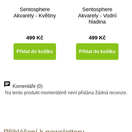
Sentosphere
Sentosphere
Akvarely - Květiny
Akvarely - Vodní
hladina
499 Kč
499 Kč
Přidat do košíku
Přidat do košíku
-30%
-20%
Komentáře (0)
Výprodej
Výprodej
Na tento produkt momentálně není přidána žádná recenze.
Přihlášení k newsletteru