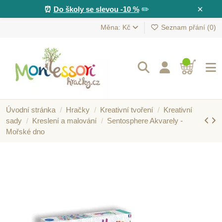
×
⏰
Do školy se slevou -10 %
✏️
Měna: Kč
Seznam přání (
0
)
Úvodní stránka
Hračky
Kreativní tvoření
Kreativní
sady
Kreslení a malování
Sentosphere Akvarely -
Mořské dno