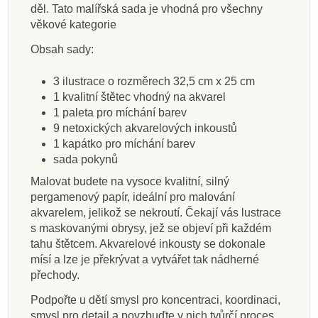
děl. Tato malířská sada je vhodná pro všechny
Přidat do košíku
Přidat do košíku
Přidat do košíku
Přidat do košíku
Přidat do košíku
Přidat do košíku
Přidat do košíku
Přidat do košíku
věkové kategorie
Obsah sady:
3 ilustrace o rozměrech 32,5 cm x 25 cm
1 kvalitní štětec vhodný na akvarel
1 paleta pro míchání barev
9 netoxických akvarelových inkoustů
1 kapátko pro míchání barev
sada pokynů
Malovat budete na vysoce kvalitní, silný
pergamenový papír, ideální pro malování
akvarelem, jelikož se nekroutí. Čekají vás lustrace
s maskovanými obrysy, jež se objeví při každém
tahu štětcem. Akvarelové inkousty se dokonale
mísí a lze je překrývat a vytvářet tak nádherné
přechody.
Podpořte u dětí smysl pro koncentraci, koordinaci,
smysl pro detail a povzbuďte v nich tvůrčí proces.