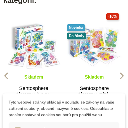
kategorii:
-10%
Novinka
Do školy
Skladem
Skladem
Sentosphere
Sentosphere
Akvarely junior -
Akvarely mini -
Akvárium
Jednorožci
Tyto webové stránky ukládají v souladu se zákony na vaše
zařízení soubory, obecně nazývané cookies. Odsouhlaste
prosím nastavení cookies souborů pro použití webu.
445 Kč
261 Kč
290 Kč