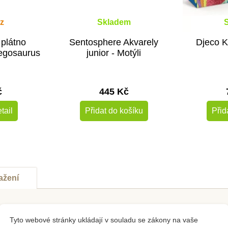
z
Skladem
 plátno
Sentosphere Akvarely
Djeco K
egosaurus
junior - Motýli
č
445 Kč
tail
Přidat do košíku
Přid
-30%
Výprodej
ažení
ečné chvíle kreativity ve společnosti
Akvarel svítících ve tmě -
Tyto webové stránky ukládají v souladu se zákony na vaše