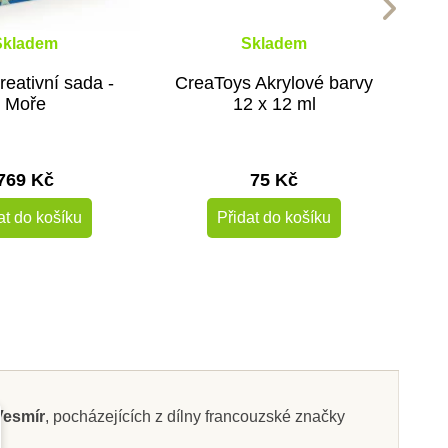
Skladem
Skladem
reativní sada -
CreaToys Akrylové barvy
Moře
12 x 12 ml
769 Kč
75 Kč
at do košíku
Přidat do košíku
 Vesmír
, pocházejících z dílny francouzské značky