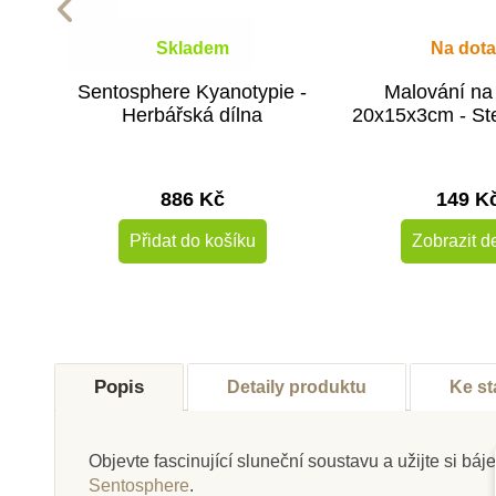
Skladem
Na dota
Sentosphere Kyanotypie -
Malování na
Herbářská dílna
20x15x3cm - St
886 Kč
149 K
Přidat do košíku
Zobrazit de
Novinka
Popis
Detaily produktu
Ke st
Objevte fascinující sluneční soustavu a užijte si báj
Sentosphere
.