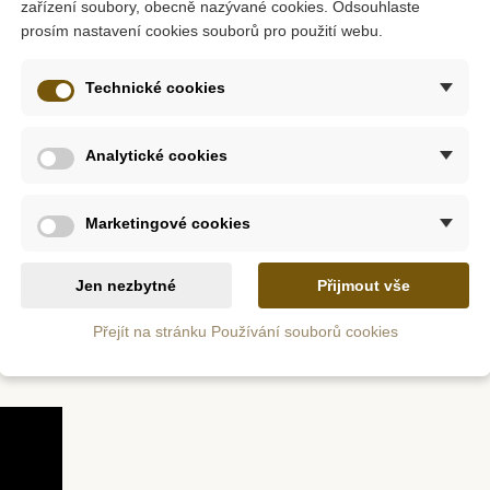
zařízení soubory, obecně nazývané cookies. Odsouhlaste
zii a toulejte se vesmírem s 2 krásnými obrazy, znázorňujícími 
prosím nastavení cookies souborů pro použití webu.
vská díla. A to není vše! Jakmile zhasnete, vychutnejte si kouz
ivní myšlení i smysl pro detail.
Technické cookies
z
Skladem
zelné
Djeco Mini dopisní sada
Oxybul
Analytické cookies
i tmavými obrysy
nky
Elodie
št
relem
Marketingové cookies
č
396 Kč
565 Kč
Jen nezbytné
Přijmout vše
tail
Přidat do košíku
Zob
ru, jež je ideální pro malování akvarelem (nekroutí se), vznik
Přejít na stránku Používání souborů cookies
právě teď.