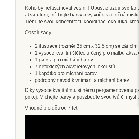
Koho by nefascinoval vesmír! Upusťte uzdu své fanta
akvarelem, míchejte barvy a vytvořte skutečná mistro
Trénujte svou koncentraci, koordinaci oko-ruka, kreat
Skladem
Na dota
Obsah sady:
Sentosphere Sada
Oxybul Kou
2 ilustrace (rozměr 25 cm x 32,5 cm) se zářícím
obrázků - Akvarely Junior
omalová
1 vysoce kvalitní štětec určený pro malbu akva
- Motýli
1 paleta pro míchání barev
7 netoxických akvarelových inkoustů
255 Kč
292 K
1 kapátko pro míchání barev
podrobný návod k vnímání a míchání barev
Přidat do košíku
Zobrazit de
Díky vysoce kvalitnímu, silnému pergamenovému papí
pokoj. Míchejte barvy a povzbuďte svou tvůrčí mysl 
Vhodné pro děti od 7 let