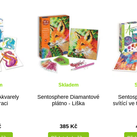
m
Skladem
Akvarely
Sentosphere Diamantové
Sentosp
raci
plátno - Liška
svítící ve
č
385 Kč