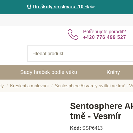
⏰
Do školy se slevou -10 %
✏️
Potřebujete poradit?
+420 776 499 527
Sady hraček podle věku
Knihy
dy
Kreslení a malování
Sentosphere Akvarely svítící ve tmě - 
Sentosphere Akv
tmě - Vesmír
Kód:
SSP6413