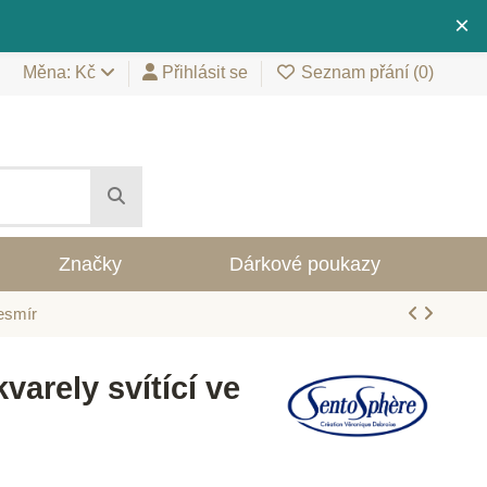
×
Měna: Kč
Přihlásit se
Seznam přání (
0
)
Značky
Dárkové poukazy
Vesmír
arely svítící ve