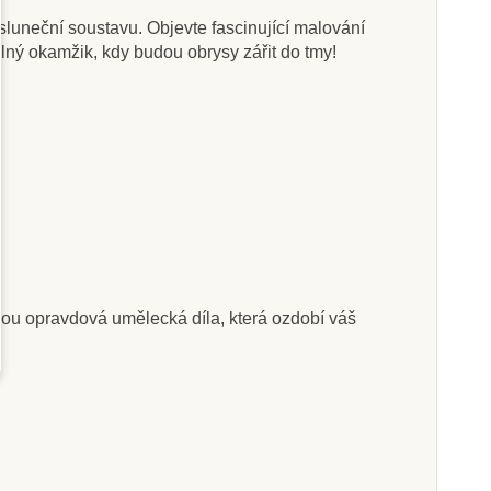
sluneční soustavu. Objevte fascinující malování
elný okamžik, kdy budou obrysy zářit do tmy!
Na dotaz
Skladem
 Texturované
Sentosphere Akvarely -
ětce, 3 ks
Pohlednice
289 Kč
445 Kč
razit detail
Přidat do košíku
nou opravdová umělecká díla, která ozdobí váš