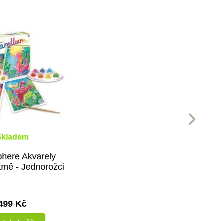
Skladem
here Akvarely
 tmě - Jednorožci
499 Kč