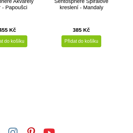
here Akvarely
Sentosphere Spirálové
r - Papoušci
kreslení - Mandaly
455 Kč
385 Kč
at do košíku
Přidat do košíku