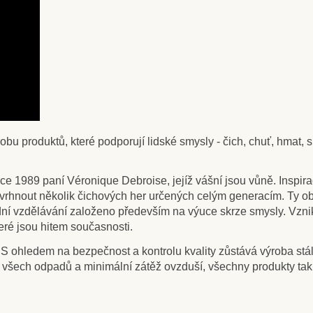
 produktů, které podporují lidské smysly - čich, chuť, hmat, sl
ce 1989 paní Véronique Debroise, jejíž vášní jsou vůně. Inspir
rhnout několik čichových her určených celým generacím. Ty oboha
ní vzdělávání založeno především na výuce skrze smysly. Vznikly
eré jsou hitem současnosti.
 ohledem na bezpečnost a kontrolu kvality zůstává výroba stá
ce všech odpadů a minimální zátěž ovzduší, všechny produkty t