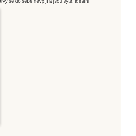
rvy se do sebe nevpíjí a jsou syté. Ideální
Skladem
Skladem
sphere Sada
Sentosphere Akvarely -
 Akvarely Junior
Půvabné dívky
- Motýli
255 Kč
328 Kč
469 Kč
at do košíku
Přidat do košíku