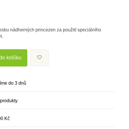
sbu nádherných princezen za použití speciálního
t.
 do košíku
íme do 3 dnů
 produkty
00 Kč