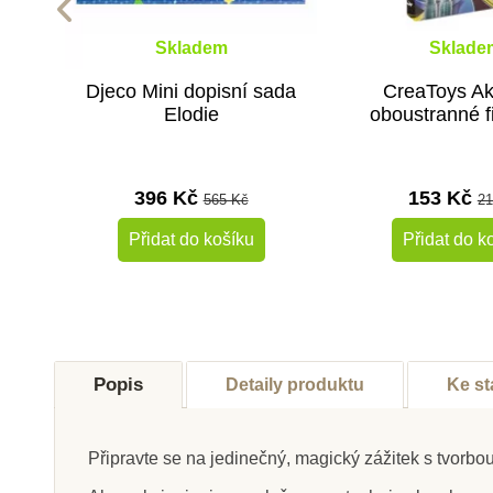
Skladem
Sklade
Djeco Mini dopisní sada
CreaToys Ak
Elodie
oboustranné fi
396 Kč
153 Kč
565 Kč
21
Přidat do košíku
Přidat do k
Popis
Detaily produktu
Ke st
Připravte se na jedinečný, magický zážitek s tvor