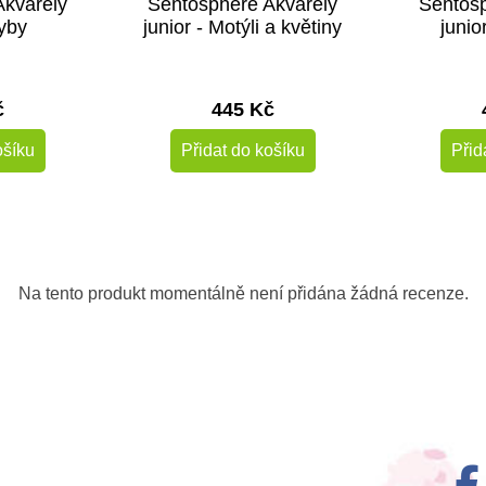
Akvarely
Sentosphere Akvarely
Sentosp
Ryby
junior - Motýli a květiny
junio
č
445 Kč
ošíku
Přidat do košíku
Přid
Na tento produkt momentálně není přidána žádná recenze.