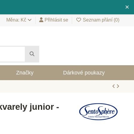
×
Měna: Kč
Přihlásit se
Seznam přání (
0
)
Značky
Dárkové poukazy
varely junior -