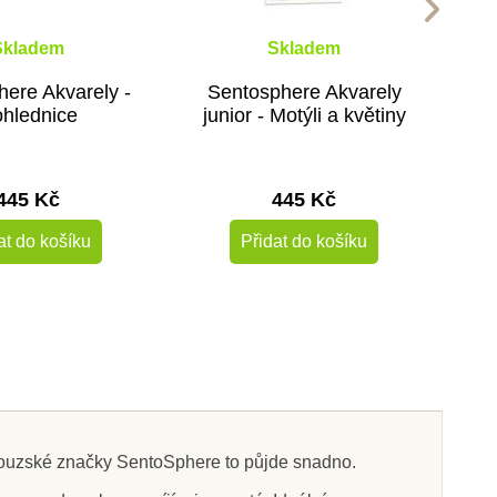
Skladem
Skladem
ere Akvarely -
Sentosphere Akvarely
hlednice
junior - Motýli a květiny
445 Kč
445 Kč
at do košíku
Přidat do košíku
-30%
Výprodej
couzské značky SentoSphere to půjde snadno.