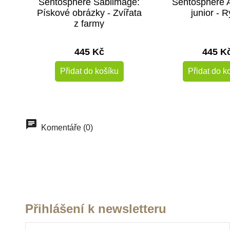
Sentosphere Sablimage:
Sentosphere 
Pískové obrázky - Zvířata
junior - 
z farmy
445 Kč
445 K
Přidat do košíku
Přidat do k
Doporučené
Komentáře (0)
Přihlášení k newsletteru