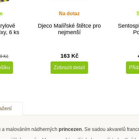
m
Na dotaz
rylové
Djeco Malířské štětce pro
Sentosph
xy, 6 ks
nejmenší
Po
163 Kč
9 Kč
ošíku
Zobrazit detail
Přid
ažení
bou a malováním nádherných
princezen
. Se sadou akvarelů fran