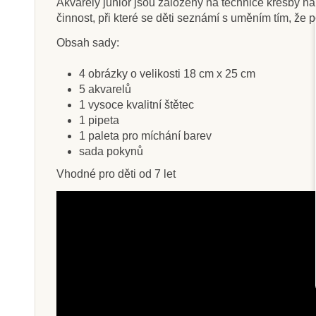
Akvarely junior jsou založeny na technice kresby na 
činnost, při které se děti seznámí s uměním tím, že 
Obsah sady:
Skladem
Na dota
4 obrázky o velikosti 18 cm x 25 cm
5 akvarelů
Sentosphere Akvarely -
Oxybul Text
1 vysoce kvalitní štětec
Mořské dno
štětce, 3
1 pipeta
1 paleta pro míchání barev
sada pokynů
499 Kč
289 K
Vhodné pro děti od 7 let
Přidat do košíku
Zobrazit de