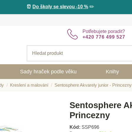
⏰
Do školy se slevou -10 %
✏️
Potřebujete poradit?
+420 776 499 527
Sady hraček podle věku
Knihy
dy
Kreslení a malování
Sentosphere Akvarely junior - Princezny
Sentosphere Ak
Princezny
Kód:
SSP696