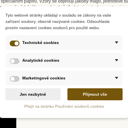
speciálním papíru. Vzory se objevují jakoby magií, jednotlivé ba
porozumí míchání barev, stimulují představivost a koncentraci.
Tyto webové stránky ukládají v souladu se zákony na vaše
zařízení soubory, obecně nazývané cookies. Odsouhlaste
prosím nastavení cookies souborů pro použití webu.
z
Skladem
urované
CreaToys Kouzelné
Sento
Technické cookies
 ks
malování
obrázků -
Analytické cookies
č
49 Kč
tail
Přidat do košíku
Přid
Marketingové cookies
Jen nezbytné
Přijmout vše
Přejít na stránku Používání souborů cookies