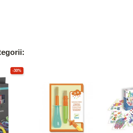
egorii:
-30%