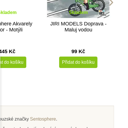
Skladem
Skladem
here Akvarely
JIRI MODELS Doprava -
ior - Motýli
Maluj vodou
445 Kč
99 Kč
at do košíku
Přidat do košíku
Novinka
ncouzské značky
Sentosphere
.