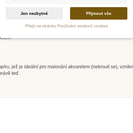
ch rytířů. Oživte je nalezením dokonalé harmonie barev a jedi
ivní myšlení i smysl pro detail.
Jen nezbytné
Přijmout vše
Přejít na stránku Používání souborů cookies
m
Skladem
arelem
kvarely -
Sentosphere Akvarely
Sentosp
íše
junior - V parku
svítící 
ru, jež je ideální pro malování akvarelem (nekroutí se), vznik
č
445 Kč
právě teď.
ošíku
Přidat do košíku
Přid