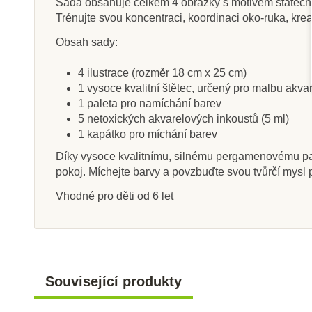
Sada obsahuje celkem 4 obrázky s motivem statečný
Trénujte svou koncentraci, koordinaci oko-ruka, kreat
Obsah sady:
Skladem
Sklade
4 ilustrace (rozměr 18 cm x 25 cm)
1 vysoce kvalitní štětec, určený pro malbu akv
Sentosphere Akvarely -
Sentosphere A
1 paleta pro namíchání barev
Pegas
Hmyzí ř
5 netoxických akvarelových inkoustů (5 ml)
1 kapátko pro míchání barev
Díky vysoce kvalitnímu, silnému pergamenovému papí
499 Kč
499 K
pokoj. Míchejte barvy a povzbuďte svou tvůrčí mysl 
Přidat do košíku
Přidat do k
Vhodné pro děti od 6 let
Související produkty