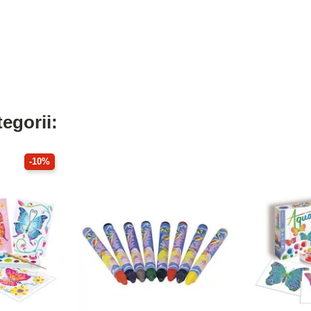
egorii:
-10%