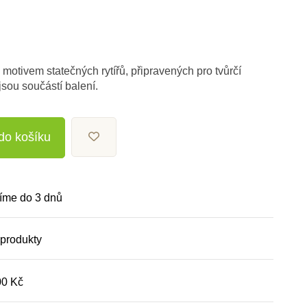
otivem statečných rytířů, připravených pro tvůrčí
jsou součástí balení.
 do košíku
íme do 3 dnů
 produkty
00 Kč