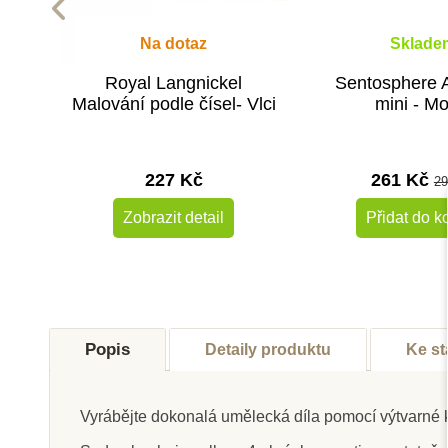
Na dotaz
Sklade
Royal Langnickel
Sentosphere 
Malování podle čísel- Vlci
mini - Mo
227 Kč
261 Kč
29
Zobrazit detail
Přidat do k
Novinka
Popis
Detaily produktu
Ke st
Vyrábějte dokonalá umělecká díla pomocí výtvarné 