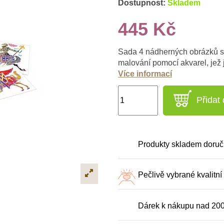
Dostupnost:
Skladem
445 Kč
Sada 4 nádherných obrázků s m
malování pomocí akvarel, jež 
Více informací
Přidat
Produkty skladem doruč
Pečlivě vybrané kvalitní
Dárek k nákupu nad 20