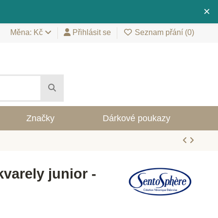
×
Měna: Kč
Přihlásit se
Seznam přání (
0
)
Značky
Dárkové poukazy
varely junior -