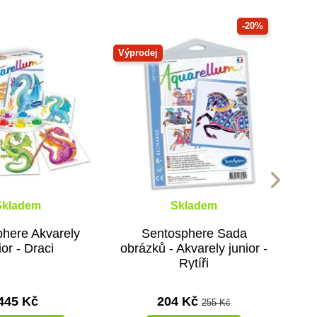
-20%
Výprodej
Skladem
Skladem
here Akvarely
Sentosphere Sada
ior - Draci
obrázků - Akvarely junior -
Rytíři
445 Kč
204 Kč
255 Kč