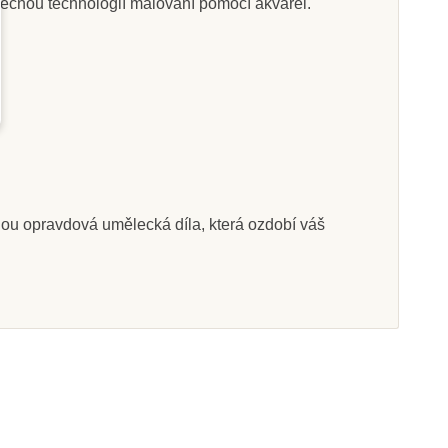
nečnou technologií malování pomocí akvarel.
Skladem
Skladem
here Akvarely
Djeco Kreativní sada -
ve tmě - Vesmír
Moře
nou opravdová umělecká díla, která ozdobí váš
499 Kč
769 Kč
at do košíku
Přidat do košíku