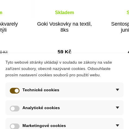
m
Skladem
Akvarely
Goki Voskovky na textil,
Sentosp
týli
8ks
jun
59 Kč
0 Kč
Tyto webové stránky ukládají v souladu se zákony na vaše
ošíku
Přidat do košíku
Přid
zařízení soubory, obecně nazývané cookies. Odsouhlaste
prosím nastavení cookies souborů pro použití webu.
Technické cookies
ažení
Analytické cookies
kreativní sady
Akvarely junior - Rytíři
, pocházející z dílny fra
Marketingové cookies