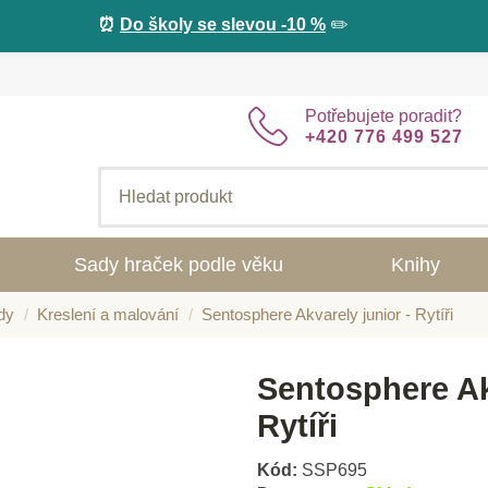
⏰
Do školy se slevou -10 %
✏️
Potřebujete poradit?
+420 776 499 527
Sady hraček podle věku
Knihy
dy
Kreslení a malování
Sentosphere Akvarely junior - Rytíři
Sentosphere Ak
Rytíři
Kód:
SSP695