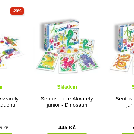
-20%
m
Skladem
Akvarely
Sentosphere Akvarely
Sentosp
vzduchu
junior - Dinosauři
jun
445 Kč
9 Kč