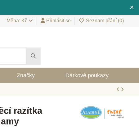
×
Měna: Kč
Přihlásit se
Seznam přání (
0
)
Značky
Dárkové poukazy
cí razítka
 lamy