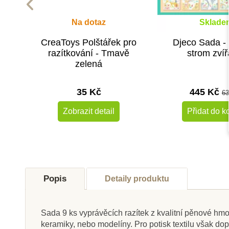
Na dotaz
Sklade
CreaToys Polštářek pro
Djeco Sada -
razítkování - Tmavě
strom zvíř
zelená
35 Kč
445 Kč
63
Zobrazit detail
Přidat do k
Doporučené
Popis
Detaily produktu
Sada 9 ks vyprávěcích razítek z kvalitní pěnové hmot
keramiky, nebo modelíny. Pro potisk textilu však dop