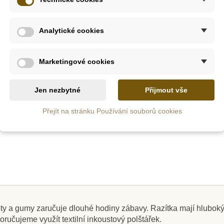
m
Skladem
Analytické cookies
 Razítka
Aladine StampoMinos, na
Aladine
átek
stavbě
les
Marketingové cookies
369 Kč
Jen nezbytné
Přijmout vše
5 Kč
ošíku
Přidat do košíku
Přid
Přejít na stránku Používání souborů cookies
Novinka
y a gumy zaručuje dlouhé hodiny zábavy. Razítka mají hluboký re
oručujeme využít textilní inkoustový polštářek.