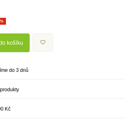
0%
 do košíku
íme do 3 dnů
 produkty
00 Kč