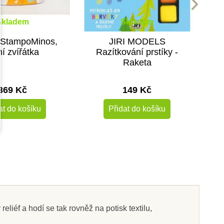
Skladem
Skladem
 StampoMinos,
JIRI MODELS
ní zvířátka
Razítkování prstíky -
Raketa
369 Kč
149 Kč
at do košíku
Přidat do košíku
liéf a hodí se tak rovněž na potisk textilu,