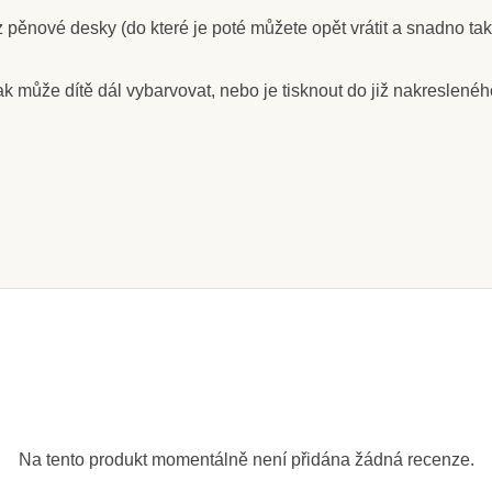
pěnové desky (do které je poté můžete opět vrátit a snadno tak u
ak může dítě dál vybarvovat, nebo je tisknout do již nakreslené
m
Skladem
Bambino -
CreaToys Polštářek pro
Lesní svě
razítkování - Červená
č
45 Kč
ošíku
Přidat do košíku
Přid
Na tento produkt momentálně není přidána žádná recenze.