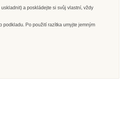
skladnit) a poskládejte si svůj vlastní, vždy
ho podkladu. Po použití razítka umyjte jemným
Skladem
Skladem
t Razítka 9 ks -
Aladine StampoBambino -
Hmyz
Dinosauři
647 Kč
395 Kč
at do košíku
Přidat do košíku