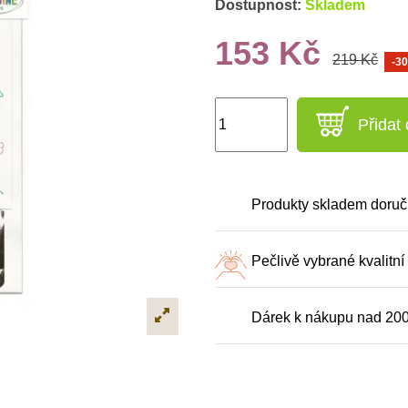
Dostupnost:
Skladem
153 Kč
219 Kč
-3
Přidat
Produkty skladem doruč
Pečlivě vybrané kvalitní
Dárek k nákupu nad 20