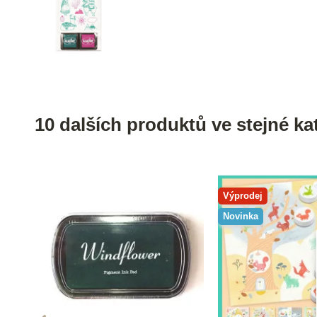
10 dalších produktů ve stejné kat
Výprodej
Novinka