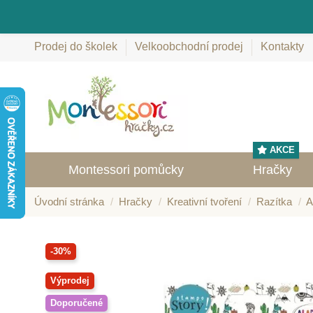
Prodej do školek
Velkoobchodní prodej
Kontakty
AKCE
Montessori pomůcky
Hračky
Úvodní stránka
Hračky
Kreativní tvoření
Razítka
A
-30%
Výprodej
Doporučené