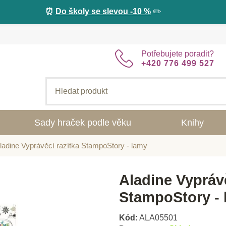
⏰
Do školy se slevou -10 %
✏️
Potřebujete poradit?
+420 776 499 527
Sady hraček podle věku
Knihy
ladine Vyprávěcí razítka StampoStory - lamy
Aladine Vyprávě
StampoStory -
Kód:
ALA05501