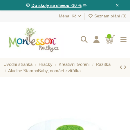
×
⏰
Do školy se slevou -10 %
✏️
Měna: Kč
Seznam přání (
0
)
Úvodní stránka
Hračky
Kreativní tvoření
Razítka
Aladine StampoBaby, domácí zvířátka