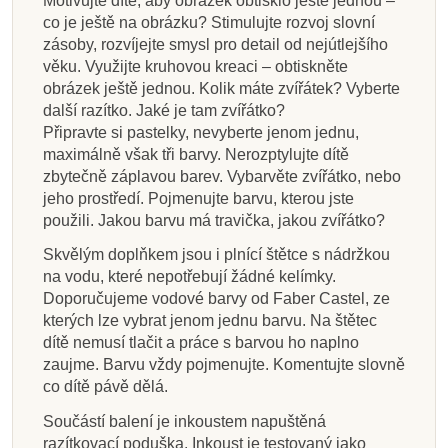
Motivujte dítě, aby obrázek obtisklo ještě jednou –
co je ještě na obrázku? Stimulujte rozvoj slovní
zásoby, rozvíjejte smysl pro detail od nejútlejšího
věku. Využijte kruhovou kreaci – obtiskněte
obrázek ještě jednou. Kolik máte zvířátek? Vyberte
další razítko. Jaké je tam zvířátko?
Připravte si pastelky, nevyberte jenom jednu,
maximálně však tři barvy. Nerozptylujte dítě
zbytečně záplavou barev. Vybarvěte zvířátko, nebo
jeho prostředí. Pojmenujte barvu, kterou jste
použili. Jakou barvu má travička, jakou zvířátko?
Skvělým doplňkem jsou i plnící štětce s nádržkou
na vodu, které nepotřebují žádné kelímky.
Doporučujeme vodové barvy od Faber Castel, ze
kterých lze vybrat jenom jednu barvu. Na štětec
dítě nemusí tlačit a práce s barvou ho naplno
zaujme. Barvu vždy pojmenujte. Komentujte slovně
co dítě pávě dělá.
Součástí balení je inkoustem napuštěná
razítkovací poduška. Inkoust je testovaný jako