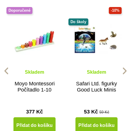
Doporučené
-10%
Do školy
Skladem
Skladem
Moyo Montessori
Safari Ltd. figurky
Počítadlo 1-10
Good Luck Minis
377 Kč
53 Kč
59 Kč
Přidat do košíku
Přidat do košíku