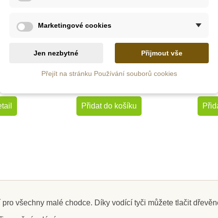
Skladem u
z
dodavatele
Marketingové cookies
íček na
EDUCO - Chrastítko
PlanToys 
růžový
váleček s kuličkami
Jen nezbytné
Přijmout vše
Přejít na stránku Používání souborů cookies
č
518 Kč
1
tail
Přidat do košíku
Přid
 pro všechny malé chodce. Díky vodící tyči můžete tlačit dřevěn