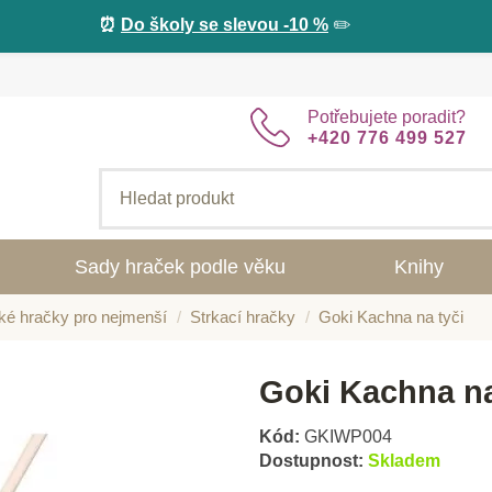
⏰
Do školy se slevou -10 %
✏️
Potřebujete poradit?
+420 776 499 527
Sady hraček podle věku
Knihy
ké hračky pro nejmenší
Strkací hračky
Goki Kachna na tyči
Goki Kachna na
Kód:
GKIWP004
Dostupnost:
Skladem