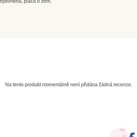
připevněná, plácá o zem.
m
a roluj -
č
ošíku
Na tento produkt momentálně není přidána žádná recenze.