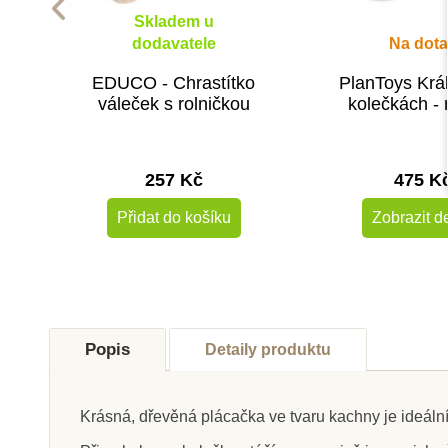
Skladem u
dodavatele
Na dota
EDUCO - Chrastítko
PlanToys Král
váleček s rolničkou
kolečkách - 
257 Kč
475 K
Přidat do košíku
Zobrazit de
Popis
Detaily produktu
Krásná, dřevěná plácačka ve tvaru kachny je ideální