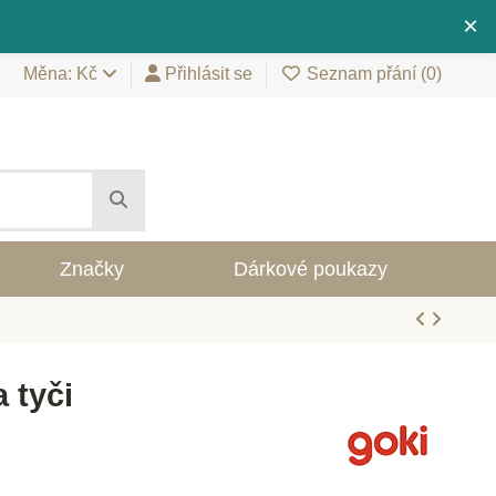
×
Měna: Kč
Přihlásit se
Seznam přání (
0
)
Značky
Dárkové poukazy
 tyči