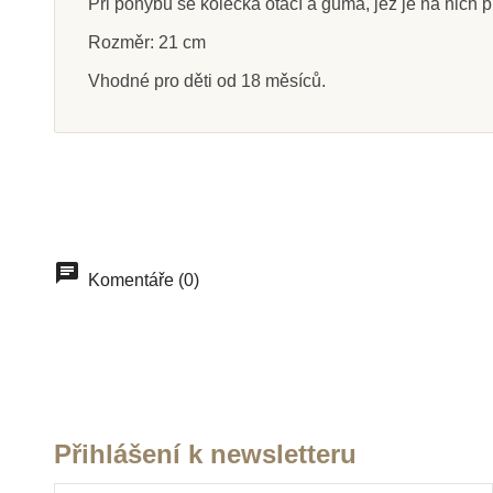
Při pohybu se kolečka otáčí a guma, jež je na nich 
Rozměr: 21 cm
Vhodné pro děti od 18 měsíců.
Skladem
Sklade
PlanToys Strkací kachna
PlanToys Tlač 
klec
715 Kč
830 K
Komentáře (0)
Přidat do košíku
Přidat do k
Přihlášení k newsletteru