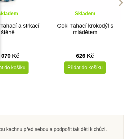
Skladem
Skladem
Tahací a strkací
Goki Tahací krokodýl s
štěně
mládětem
 070 Kč
626 Kč
at do košíku
Přidat do košíku
ou kachnu před sebou a podpořit tak děti k chůzi.