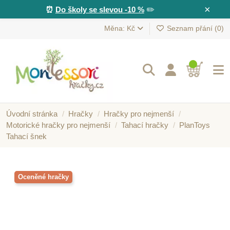
×
⏰
Do školy se slevou -10 %
✏️
Měna: Kč
Seznam přání (
0
)
Úvodní stránka
Hračky
Hračky pro nejmenší
Motorické hračky pro nejmenší
Tahací hračky
PlanToys
Tahací šnek
Oceněné hračky