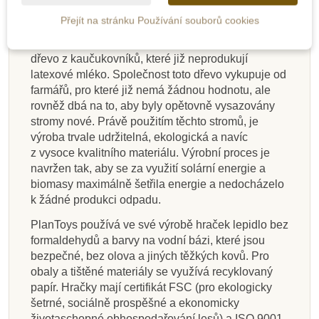
hraček.
Přejít na stránku Používání souborů cookies
Firma vznikla v roce 1981 na jihu Thajska a v této
oblasti funguje dodnes. Ve své produkci využívá
dřevo z kaučukovníků, které již neprodukují
latexové mléko. Společnost toto dřevo vykupuje od
farmářů, pro které již nemá žádnou hodnotu, ale
rovněž dbá na to, aby byly opětovně vysazovány
stromy nové. Právě použitím těchto stromů, je
výroba trvale udržitelná, ekologická a navíc
z vysoce kvalitního materiálu. Výrobní proces je
navržen tak, aby se za využití solární energie a
biomasy maximálně šetřila energie a nedocházelo
k žádné produkci odpadu.
PlanToys používá ve své výrobě hraček lepidlo bez
formaldehydů a barvy na vodní bázi, které jsou
bezpečné, bez olova a jiných těžkých kovů. Pro
obaly a tištěné materiály se využívá recyklovaný
papír. Hračky mají certifikát FSC (pro ekologicky
šetrné, sociálně prospěšné a ekonomicky
životaschopné obhospodařování lesů) a ISO 9001