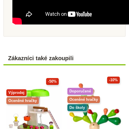
Zákazníci také zakoupili
-10%
-50%
Doporučené
Výprodej
Oceněné hračky
Oceněné hračky
Do školy