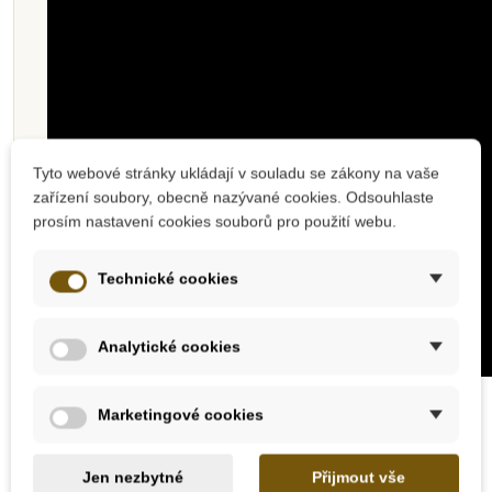
Tyto webové stránky ukládají v souladu se zákony na vaše
zařízení soubory, obecně nazývané cookies. Odsouhlaste
prosím nastavení cookies souborů pro použití webu.
Technické cookies
Analytické cookies
PLAN TOYS
Marketingové cookies
Plan Toys je již 40 let úspěšně fungující firma
v oboru výroby vysoce kvalitních ekologických
Jen nezbytné
Přijmout vše