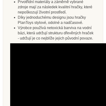
Prvotřídní materiály a záměrně vybrané
zdroje mají za následek kvalitní hračky, které
nepoškozují životní prostředí.
Díky jednoduchému designu jsou hračky
PlanToys stylové, odolné a nadčasové.
Výrobce používá netoxická barviva na vodní
bázi, která udržují strukturu dřevěných hraček
- udržují je co nejblíže jejich původní povaze.