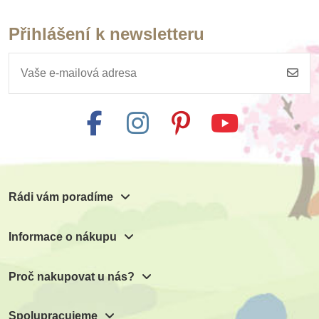
Přihlášení k newsletteru
Skladem
Skladem
PlanToys Navlékací
PlanToys Brašna s
ovce
nářadím
"PlanLifestyle"
554 Kč
615 Kč
615 Kč
Přidat do košíku
Přidat do košíku
Rádi vám poradíme
Informace o nákupu
Proč nakupovat u nás?
Spolupracujeme