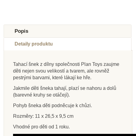
Novinka
Novinka
-50%
Výprodej
Popis
Detaily produktu
Tahací šnek z dílny společnosti Plan Toys zaujme
děti nejen svou velikostí a tvarem, ale rovněž
Na dotaz
Skladem
Skladem
Skladem
Na dotaz
Skladem
Skladem
Skladem
pestrými barvami, které lákají ke hře.
Detoa Zajíc s mrkví
PlanToys Tančící
PlanToys Tahací
Goki Tahací
Goki Tahací pes Max
PlanToys Tahací a
PlanToys Šťastné
Goki Žába s
Jakmile děti šneka tahají, plazí se nahoru a dolů
housenka Matylda
krokodýl - přírodní
ježek - hnědý
strkací štěně
mouchou
štěně
(barevné kruhy se otáčejí).
Pohyb šneka děti podněcuje k chůzi.
Rozměry: 11 x 26,5 x 9,5 cm
388 Kč
269 Kč
595 Kč
485 Kč
1 070 Kč
483 Kč
710 Kč
715 Kč
775 Kč
Vhodné pro děti od 1 roku.
Přidat do košíku
Přidat do košíku
Přidat do košíku
Zobrazit detail
Přidat do košíku
Přidat do košíku
Přidat do košíku
Zobrazit detail