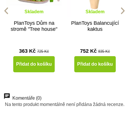
Skladem
Skladem
PlanToys Dům na
PlanToys Balancující
stromě "Tree house"
kaktus
363 Kč
752 Kč
725 Kč
835 Kč
Přidat do košíku
Přidat do košíku
-10%
Doporučené
Komentáře (0)
Na tento produkt momentálně není přidána žádná recenze.
Do školy