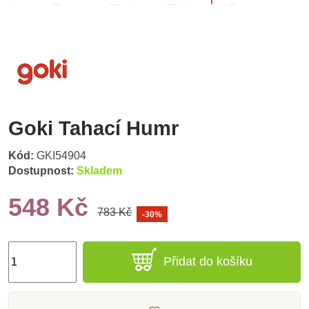
Goki Tahací Humr
Kód:
GKI54904
Dostupnost:
Skladem
548 Kč
783 Kč
-30%
Přidat do košíku