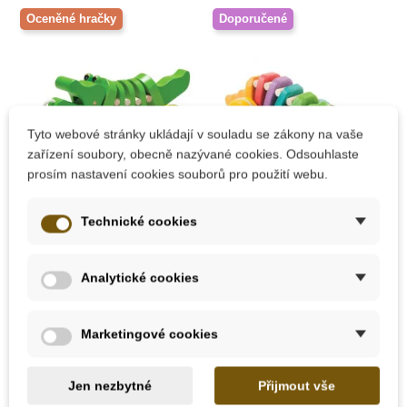
Oceněné hračky
Doporučené
Tyto webové stránky ukládají v souladu se zákony na vaše
zařízení soubory, obecně nazývané cookies. Odsouhlaste
prosím nastavení cookies souborů pro použití webu.
Skladem
Skladem
Technické cookies
PlanToys Tančící
PlanToys Tančící
krokodýl
krokodýl - duhový
Analytické cookies
715 Kč
715 Kč
Marketingové cookies
Přidat do košíku
Přidat do košíku
Jen nezbytné
Přijmout vše