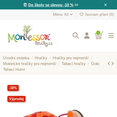
×
⏰
Do školy se slevou -10 %
✏️
Měna: Kč
Seznam přání (
0
)
Úvodní stránka
Hračky
Hračky pro nejmenší
Motorické hračky pro nejmenší
Tahací hračky
Goki
Tahací Humr
-30%
Výprodej