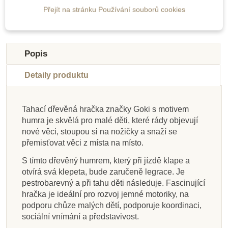
Přejít na stránku Používání souborů cookies
Oceněné hračky
Novinka
-50%
Výprodej
Popis
Detaily produktu
Tahací dřevěná hračka značky Goki s motivem
humra je skvělá pro malé děti, které rády objevují
Skladem
Skladem
Skladem
Skladem
Na dotaz
Skladem
Skladem
Skladem
nové věci, stoupou si na nožičky a snaží se
přemisťovat věci z místa na místo.
Detoa Zajíc s mrkví
PlanToys Šťastné
PlanToys Tahací
PlanToys Třídící
Goki Tahací želva
PlanToys Tančící
PlanToys Tahací
PlanToys Tahací
autobus "Orchard"
bubeník
štěně
medvěd s xylofonem
krokodýl - přírodní
šnek
S tímto dřevěný humrem, který při jízdě klape a
otvírá svá klepeta, bude zaručeně legrace. Je
pestrobarevný a při tahu děti následuje. Fascinující
hračka je ideální pro rozvoj jemné motoriky, na
1 415 Kč
1 178 Kč
269 Kč
715 Kč
388 Kč
1 415 Kč
715 Kč
820 Kč
775 Kč
podporu chůze malých dětí, podporuje koordinaci,
sociální vnímání a představivost.
Přidat do košíku
Přidat do košíku
Přidat do košíku
Přidat do košíku
Přidat do košíku
Přidat do košíku
Přidat do košíku
Zobrazit detail